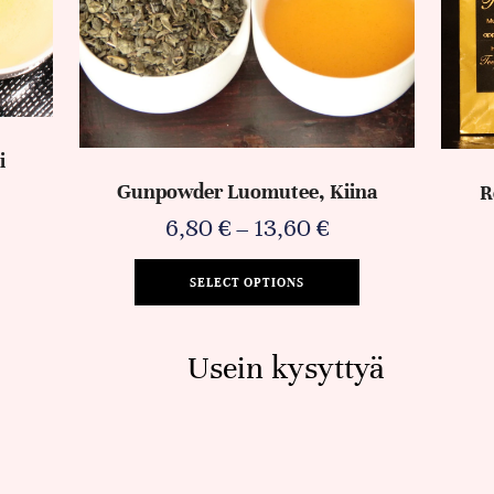
i
Gunpowder Luomutee, Kiina
R
6,80
€
–
13,60
€
SELECT OPTIONS
Usein kysyttyä