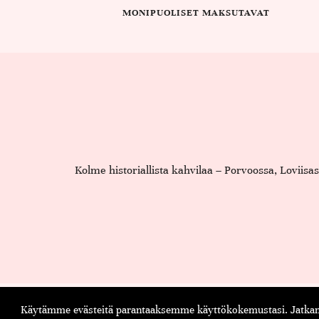
MONIPUOLISET MAKSUTAVAT
Kolme historiallista kahvilaa – Porvoossa, Loviis
Käytämme evästeitä parantaaksemme käyttökokemustasi. Jatkama