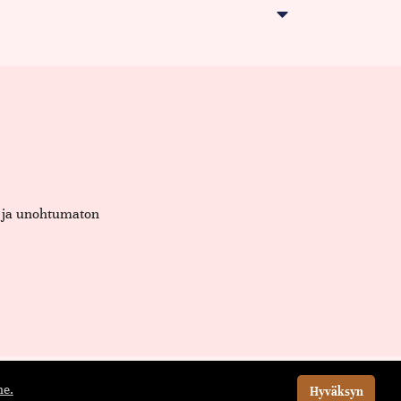
et ja unohtumaton
e.
Hyväksyn