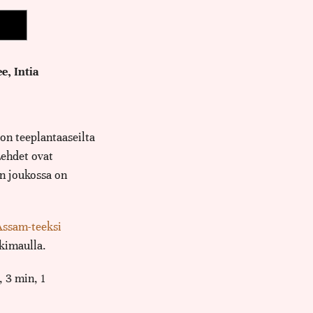
, Intia
on teeplantaaseilta
Lehdet ovat
en joukossa on
Assam-teeksi
kimaulla.
, 3 min, 1