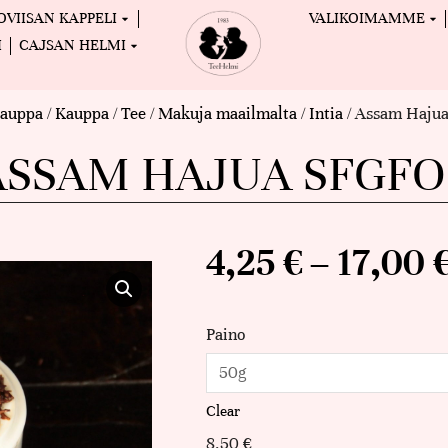
OVIISAN KAPPELI
VALIKOIMAMME
I
CAJSAN HELMI
auppa
/
Kauppa
/
Tee
/
Makuja maailmalta
/
Intia
/ Assam Haju
ASSAM HAJUA SFGFO
4,25
€
–
17,00
Paino
Clear
8,50
€