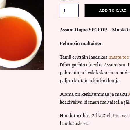
ADD TO CART
Assam Hajua SFGFOP – Musta tee
Pehmeän maltainen
Tämä erittäin laadukas
musta tee
Dibrugarhin alueelta Assamista. 
pehmeitä ja keskikokoisia ja niid
paljon kultaisia kärkisilmuja.
Juoma on keskitummaa ja maku
keskivahva hieman maltaisella jäl
Haudutusohje: 2tlk/20cl, 95c vesi
haudutuskerta