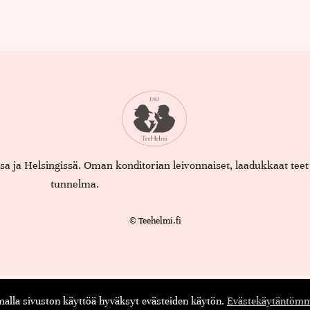
assa ja Helsingissä. Oman konditorian leivonnaiset, laadukkaat te
tunnelma.
© Teehelmi.fi
English
Suomi
lla sivuston käyttöä hyväksyt evästeiden käytön.
Evästekäytäntömm