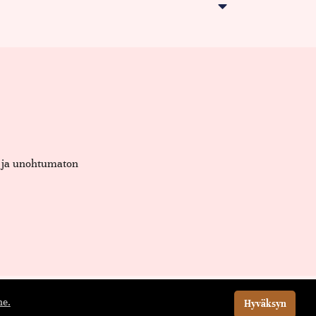
et ja unohtumaton
e.
Hyväksyn