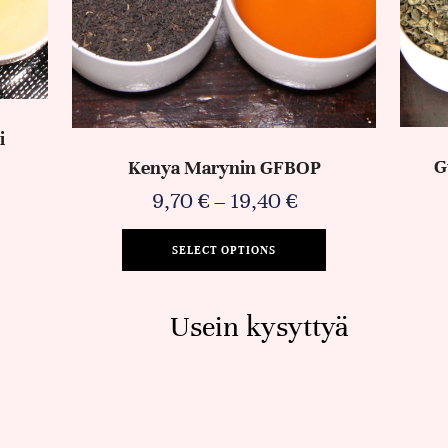
i
G
Kenya Marynin GFBOP
9,70
€
–
19,40
€
SELECT OPTIONS
Usein kysyttyä