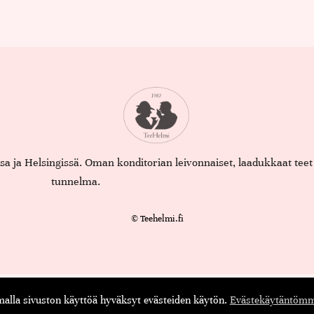
assa ja Helsingissä. Oman konditorian leivonnaiset, laadukkaat te
tunnelma.
© Teehelmi.fi
English
Suomi
lla sivuston käyttöä hyväksyt evästeiden käytön.
Evästekäytäntömm