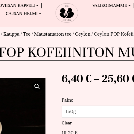
OVIISAN KAPPELI
VALIKOIMAMME
I
CAJSAN HELMI
/
Kauppa
/
Tee
/
Maustamaton tee
/
Ceylon
/ Ceylon FOP Kofeii
FOP KOFEIINITON M
6,40
€
–
25,60
Paino
Clear
19,20
€