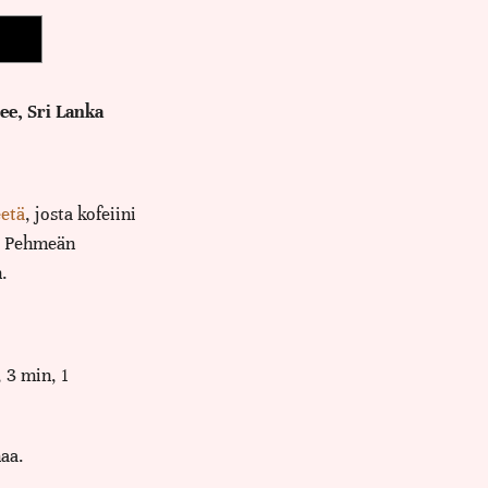
ee, Sri Lanka
etä
, josta kofeiini
ä. Pehmeän
.
 3 min, 1
aa.