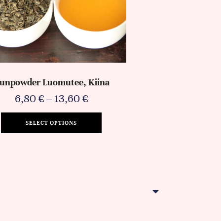
unpowder Luomutee, Kiina
6,80
€
–
13,60
€
SELECT OPTIONS