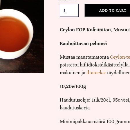
ADD TO CART
Ceylon FOP Kofeiiniton, Musta t
Rauhoittavan pehmeä
Mustaa maustamatonta
Ceylon-te
poistettu hiilidioksidikäsittelyll
makuinen ja
iltateeksi
täydellinen
10,20e/100g
Haudutusohje: 1tlk/20cl, 95c vesi,
haudutuskerta
Minimipakkausmäärä 100 gramm