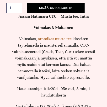
LISÄÄ OSTOSKORIIN
Assam Hatimara CTC – Musta tee, Intia
Voimakas & Maltainen
Voimakas,
aromikas musta tee
klassisen
täyteläisellä ja mausteisella maulla. CTC-
valmistusmetodi (Crush, Tear, Curl) tekee teestä
voimakkaan ja myskisen, että sitä voi nauttia
myös maidon tai kerman kanssa. Jos haluat
hemmotella itseäsi, laita teehen sokeria ja
vaniljatanko. Hyvä vaihtoehto espressolle.
Haudutusohje: 1tlk/20cl, 95c vesi, 3 min, 1
haudutuskerta
Vertailuhinta 138,00e/kg – kuppi (3g) 0,42 e