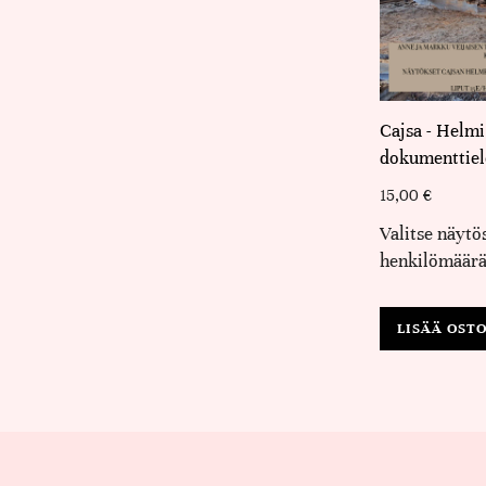
Cajsa - Helmi
dokumenttiel
15,00
€
Valitse näytö
henkilömäärä
LISÄÄ OST