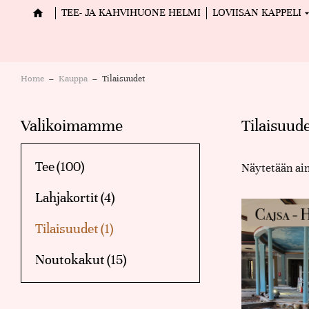
TEE- JA KAHVIHUONE HELMI
LOVIISAN KAPPELI
Home
Kauppa
Tilaisuudet
You are here:
Valikoimamme
Tilaisuud
Tee
(100)
Näytetään ain
Lahjakortit
(4)
Tilaisuudet
(1)
Noutokakut
(15)