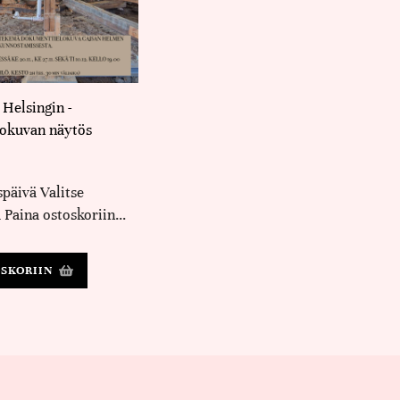
 Helsingin -
okuvan näytös
späivä Valitse
 Paina ostoskoriin…
OSKORIIN