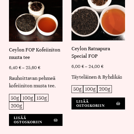
Ceylon Ratnapura
Ceylon FOP Kofeiiniton
Special FOP
musta tee
6,00
€
–
24,00
€
6,40
€
–
25,60
€
Täyteläinen & Ryhdikäs
Rauhoittavan pehmeä
kofeiiniton musta tee.
50g
100g
200g
50g
100g
150g
LISÄÄ
200g
OSTOSKORIIN
LISÄÄ
OSTOSKORIIN