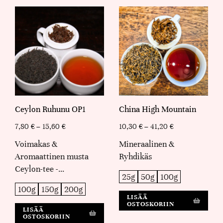
Ceylon Ruhunu OP1
China High Mountain
7,80
€
–
15,60
€
10,30
€
–
41,20
€
Voimakas &
Mineraalinen &
Aromaattinen musta
Ryhdikäs
Ceylon-tee -…
25g
50g
100g
100g
150g
200g
LISÄÄ
OSTOSKORIIN
LISÄÄ
OSTOSKORIIN