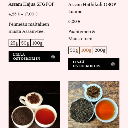
Assam Hajua SFGFOP
Assam Hathikuli GBOP
Luomu
4,25
€
–
17,00
€
6,00
€
Pehmeän maltainen
musta Assam-tee.
Paahteinen &
Mausteinen
25g
50g
100g
50g
100g
200g
LISÄÄ
OSTOSKORIIN
LISÄÄ
OSTOSKORIIN