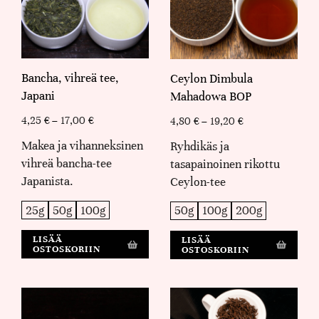
Bancha, vihreä tee,
Ceylon Dimbula
Japani
Mahadowa BOP
4,25
€
–
17,00
€
4,80
€
–
19,20
€
Makea ja vihanneksinen
Ryhdikäs ja
vihreä bancha-tee
tasapainoinen rikottu
Japanista.
Ceylon-tee
25g
50g
100g
50g
100g
200g
LISÄÄ
LISÄÄ
OSTOSKORIIN
OSTOSKORIIN