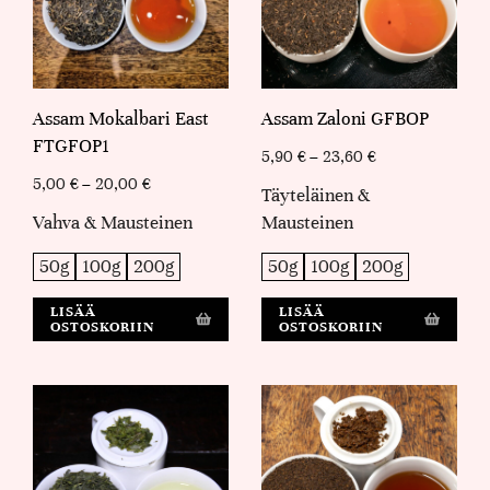
Assam Mokalbari East
Assam Zaloni GFBOP
FTGFOP1
5,90
€
–
23,60
€
5,00
€
–
20,00
€
Täyteläinen &
Vahva & Mausteinen
Mausteinen
50g
100g
200g
50g
100g
200g
LISÄÄ
LISÄÄ
OSTOSKORIIN
OSTOSKORIIN