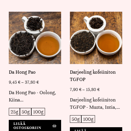
Da Hong Pao
Darjeeling kofeiiniton
TGFOP
9,45
€
–
37,80
€
7,90
€
–
15,80
€
Da Hong Pao - Oolong,
Kiina…
Darjeeling kofeiiniton
TGFOP - Musta, Intia,…
25g
50g
100g
50g
100g
LISÄÄ
OSTOSKORIIN