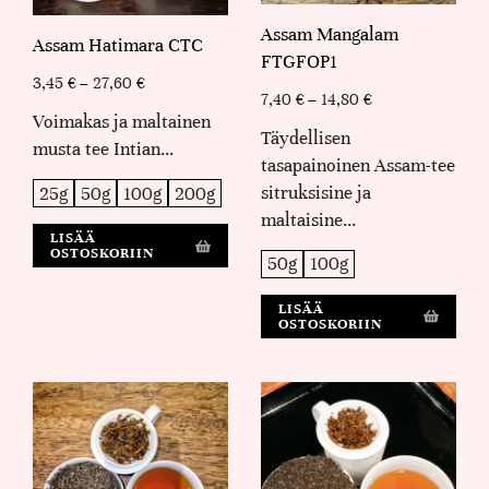
Assam Mangalam
Assam Hatimara CTC
FTGFOP1
3,45
€
–
27,60
€
7,40
€
–
14,80
€
Voimakas ja maltainen
Täydellisen
musta tee Intian…
tasapainoinen Assam-tee
sitruksisine ja
25g
50g
100g
200g
maltaisine…
LISÄÄ
OSTOSKORIIN
50g
100g
LISÄÄ
OSTOSKORIIN