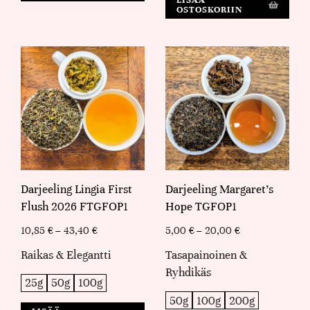
LISÄÄ
OSTOSKORIIN
Darjeeling Lingia First
Darjeeling Margaret's
Flush 2026 FTGFOP1
Hope TGFOP1
10,85
€
–
43,40
€
5,00
€
–
20,00
€
Raikas & Elegantti
Tasapainoinen &
Ryhdikäs
25g
50g
100g
50g
100g
200g