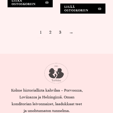
LISÄÄ
OSTOSKORIIN
LISÄÄ
OSTOSKORIIN
1
2
3
→
Kolme historiallista kahvilaa – Porvoossa,
Loviisassa ja Helsingissä. Oman
konditorian leivonnaiset, laadukkaat teet
ja unohtumaton tunnelma.