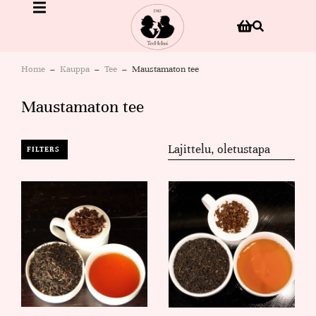
Home
Kauppa
Tee
Maustamaton tee
You are here:
Maustamaton tee
FILTERS