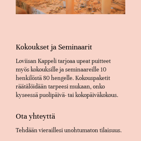
Kokoukset ja Seminaarit
Loviisan Kappeli tarjoaa upeat puitteet
myös kokouksille ja seminaareille 10
henkilöstä 80 hengelle. Kokouspaketit
räätälöidään tarpeesi mukaan, onko
kyseessä puolipäivä- tai kokopäiväkokous.
Ota yhteyttä
Tehdään vieraillesi unohtumaton tilaisuus.