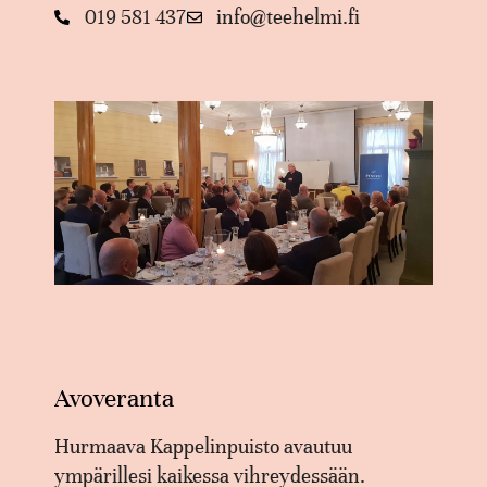
019 581 437
info@teehelmi.fi
Avoveranta
Hurmaava Kappelinpuisto avautuu
ympärillesi kaikessa vihreydessään.