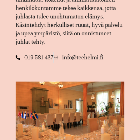
henkilökuntamme tekee kaikkensa, jotta
juhlasta tulee unohtumaton elämys.
Käsintehdyt herkulliset ruuat, hyvä palvelu
ja upea ympäristö, siitä on onnistuneet
juhlat tehty.
019 581 437
info@teehelmi.fi