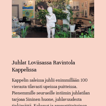
Juhlat Loviisassa Ravintola
Kappelissa
Kappelin saleissa juhlii enimmillään 100
vierasta tilavasti upeissa puitteissa.
Pienemmille seurueille intiimin juhlatilan
tarjoaa Sininen huone, juhlavuudesta
tinkimättä. Kokenut ja ammattitaitoinen