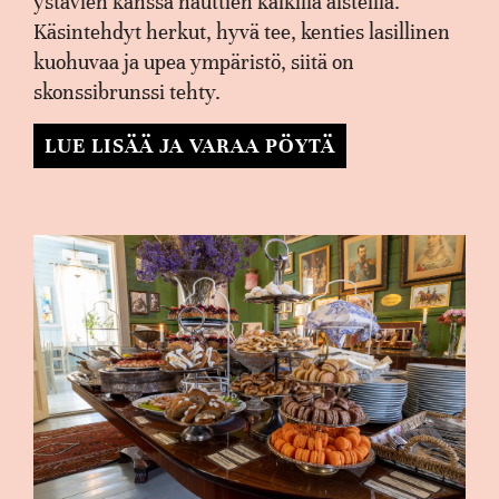
ystävien kanssa nauttien kaikilla aisteilla.
Käsintehdyt herkut, hyvä tee, kenties lasillinen
kuohuvaa ja upea ympäristö, siitä on
skonssibrunssi tehty.
LUE LISÄÄ JA VARAA PÖYTÄ