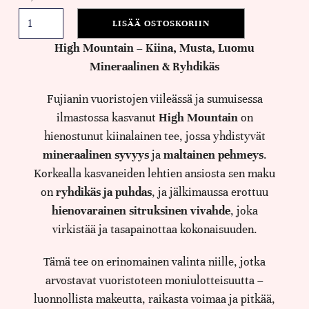
LISÄÄ OSTOSKORIIN
High Mountain – Kiina, Musta, Luomu
Mineraalinen & Ryhdikäs
Fujianin vuoristojen viileässä ja sumuisessa
ilmastossa kasvanut
High Mountain
on
hienostunut kiinalainen tee, jossa yhdistyvät
mineraalinen syvyys
ja
maltainen pehmeys
.
Korkealla kasvaneiden lehtien ansiosta sen maku
on
ryhdikäs ja puhdas
, ja jälkimaussa erottuu
hienovarainen sitruksinen vivahde
, joka
virkistää ja tasapainottaa kokonaisuuden.
Tämä tee on erinomainen valinta niille, jotka
arvostavat vuoristoteen moniulotteisuutta –
luonnollista makeutta, raikasta voimaa ja pitkää,