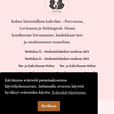
Kolme historiallista kahvilaa – Porvoossa,
Loviisassa ja Helsingissä. Oman
konditorian leivonnaiset, laadukkaat teet
ja unohtumaton tunnelma.
TeeHelmi.fi – Herkutteluhetkiä vuodesta 1983
TeeHelmi.fi – Herkutteluhetkiä vuodesta 1983
Tee- ja Kahvihuone Helmi
Tee- ja Kahvihuone Helmi
Cajsan Helmi
Loviisan Kappeli
Loviisan Kappeli
Käytämme evästeitä parantaaksemme
Oiva-raportti
Cajsan Helmi
käyttökokemustasi. Jatkamalla sivuston käyttöä
Maustamaton tee
Maustettu tee
Musta tee
Kassa
hyväksyt evästeiden käytön.
Evästekäytäntömme.
© Teehelmi.fi
English
Suomi
Hyväksyn