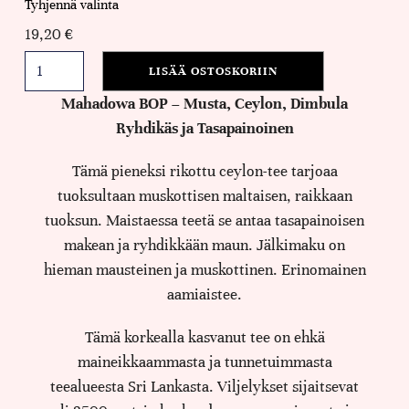
Tyhjennä valinta
19,20
€
LISÄÄ OSTOSKORIIN
Mahadowa BOP – Musta, Ceylon, Dimbula
Ryhdikäs ja Tasapainoinen
Tämä pieneksi rikottu ceylon-tee tarjoaa
tuoksultaan muskottisen maltaisen, raikkaan
tuoksun. Maistaessa teetä se antaa tasapainoisen
makean ja ryhdikkään maun. Jälkimaku on
hieman mausteinen ja muskottinen. Erinomainen
aamiaistee.
Tämä korkealla kasvanut tee on ehkä
maineikkaammasta ja tunnetuimmasta
teealueesta Sri Lankasta. Viljelykset sijaitsevat