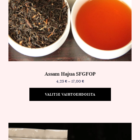
Assam Hajua SFGFOP
4,25
€
–
17,00
€
VALITSE VAIHTOEHDOISTA