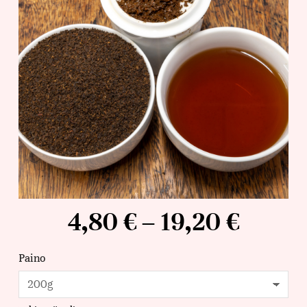
4,80
€
–
19,20
€
Paino