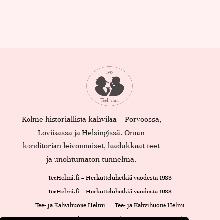
Kolme historiallista kahvilaa – Porvoossa,
Loviisassa ja Helsingissä. Oman
konditorian leivonnaiset, laadukkaat teet
ja unohtumaton tunnelma.
TeeHelmi.fi – Herkutteluhetkiä vuodesta 1983
TeeHelmi.fi – Herkutteluhetkiä vuodesta 1983
Tee- ja Kahvihuone Helmi
Tee- ja Kahvihuone Helmi
Loviisan Kappeli
Cajsan Helmi
Loviisan Kappeli