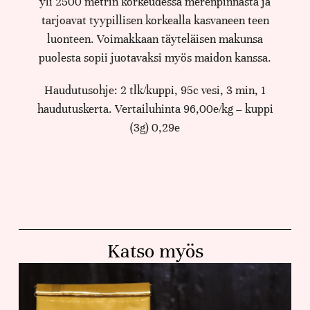
yli 2500 metrin korkeudessa merenpinnasta ja
tarjoavat tyypillisen korkealla kasvaneen teen
luonteen. Voimakkaan täyteläisen makunsa
puolesta sopii juotavaksi myös maidon kanssa.
Haudutusohje: 2 tlk/kuppi, 95c vesi, 3 min, 1
haudutuskerta. Vertailuhinta 96,00e/kg – kuppi
(3g) 0,29e
Katso myös