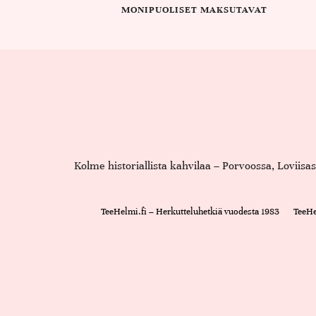
MONIPUOLISET MAKSUTAVAT
Kolme historiallista kahvilaa – Porvoossa, Loviis
TeeHelmi.fi – Herkutteluhetkiä vuodesta 1983
TeeHe