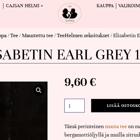
CAJSAN HELMI
KAUPPA
VALIKOI
ppa
/
Tee
/
Maustettu tee
/
TeeHelmen sekoitukset
/ Elisabetin 
SABETIN EARL GREY 
9,60
€
LISÄÄ OSTOSK
Tämä perinteinen
musta tee
on ma
bergamottiöljyllä ja muilla sitru