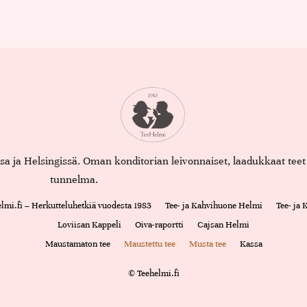
assa ja Helsingissä. Oman konditorian leivonnaiset, laadukkaat te
tunnelma.
lmi.fi – Herkutteluhetkiä vuodesta 1983
Tee- ja Kahvihuone Helmi
Tee- ja
Loviisan Kappeli
Oiva-raportti
Cajsan Helmi
Maustamaton tee
Maustettu tee
Musta tee
Kassa
© Teehelmi.fi