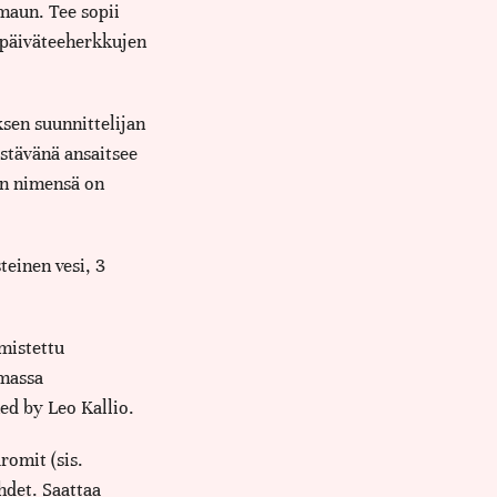
maun. Tee sopii
tapäiväteeherkkujen
sen suunnittelijan
stävänä ansaitsee
n nimensä on
teinen vesi, 3
mistettu
massa
d by Leo Kallio.
romit (sis.
hdet. Saattaa