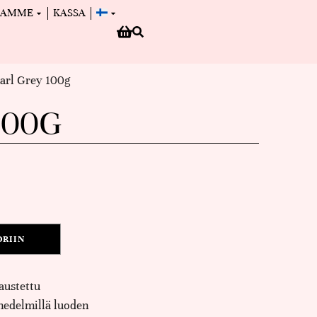
MAMME
KASSA
Earl Grey 100g
100G
ORIIN
ustettu
shedelmillä luoden