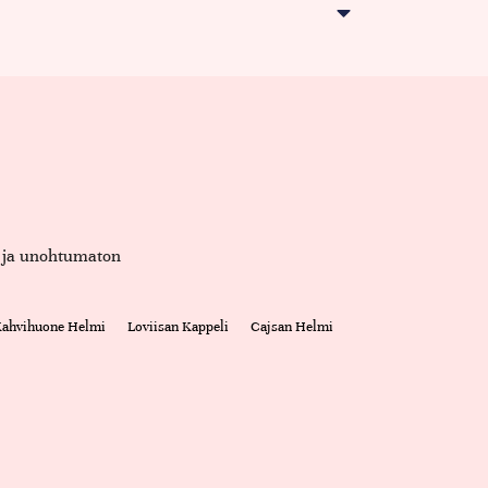
et ja unohtumaton
 Kahvihuone Helmi
Loviisan Kappeli
Cajsan Helmi