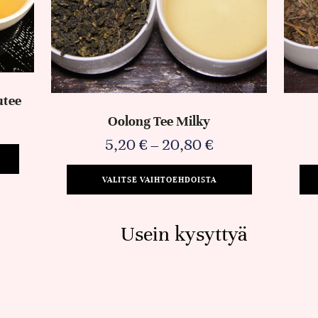
utee
Oolong Tee Milky
5,20
€
–
20,80
€
VALITSE VAIHTOEHDOISTA
Usein kysyttyä