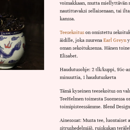
voimakkaan, mutta miellyttävän 
nautittavaksi sellaisenaan, tai il
kanssa.
Teesekoitus
on omistettu sekoituk
äidille, joka suurena
Earl Greyn
y
oman sekoituksensa. Hänen toine
Elisabet.
Haudutusohje: 2 tlk/kuppi, 95c-as
minuuttia, 1 haudutuskerta
Tämä kyseinen teesekoitus on val
TeeHelmen toimesta Suomessa o
toimipisteessämme. Blend Designe
Ainesosat: Musta tee, luontaiset a
sitrushedelmiä), ruiskukan teräle