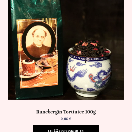
Runebergin Torttutee 100g
9,60
€
LISÄÄ OSTOSKORIIN