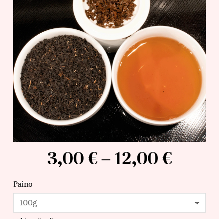
3,00
€
–
12,00
€
Paino