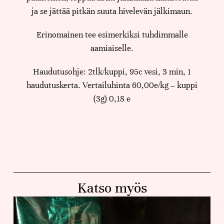
ja se jättää pitkän suuta hivelevän jälkimaun.
Erinomainen tee esimerkiksi tuhdimmalle
aamiaiselle.
Haudutusohje: 2tlk/kuppi, 95c vesi, 3 min, 1
haudutuskerta. Vertailuhinta 60,00e/kg – kuppi
(3g) 0,18 e
Katso myös