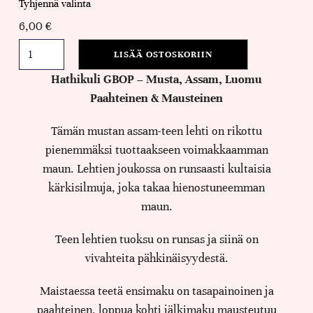
Tyhjennä valinta
6,00
€
LISÄÄ OSTOSKORIIN
Hathikuli GBOP – Musta, Assam, Luomu
Paahteinen & Mausteinen
Tämän mustan assam-teen lehti on rikottu
pienemmäksi tuottaakseen voimakkaamman
maun. Lehtien joukossa on runsaasti kultaisia
kärkisilmuja, joka takaa hienostuneemman
maun.
Teen lehtien tuoksu on runsas ja siinä on
vivahteita pähkinäisyydestä.
Maistaessa teetä ensimaku on tasapainoinen ja
paahteinen, loppua kohti jälkimaku mausteutuu