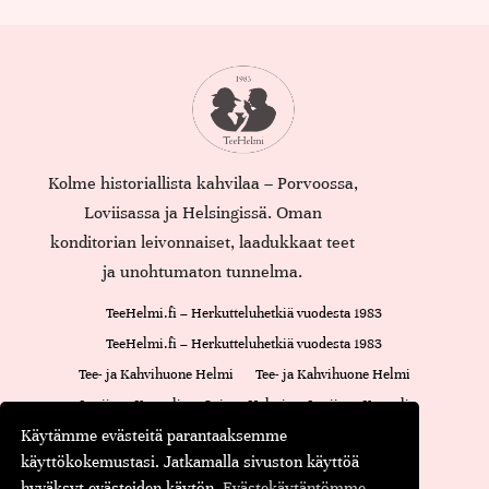
Kolme historiallista kahvilaa – Porvoossa,
Loviisassa ja Helsingissä. Oman
konditorian leivonnaiset, laadukkaat teet
ja unohtumaton tunnelma.
TeeHelmi.fi – Herkutteluhetkiä vuodesta 1983
TeeHelmi.fi – Herkutteluhetkiä vuodesta 1983
Tee- ja Kahvihuone Helmi
Tee- ja Kahvihuone Helmi
Loviisan Kappeli
Cajsan Helmi
Loviisan Kappeli
Käytämme evästeitä parantaaksemme
Oiva-raportti
Cajsan Helmi
käyttökokemustasi. Jatkamalla sivuston käyttöä
Maustamaton tee
Maustettu tee
Musta tee
Kassa
hyväksyt evästeiden käytön.
Evästekäytäntömme.