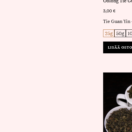
Oolong Tie G
3,00
€
Tie Guan Yin 
25g
50g
1
LISÄÄ OST