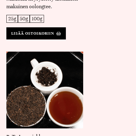
makuinen oolongtee.
25g
50g
100g
LISÄÄ OSTOSKORIIN