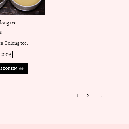
long tee
€
a Oolong tee.
200g
OSKORIIN
1
2
→