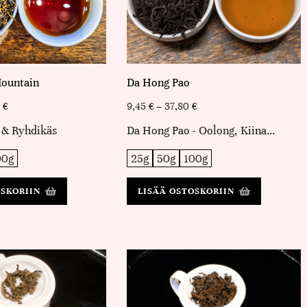
ountain
Da Hong Pao
0
€
9,45
€
–
37,80
€
 & Ryhdikäs
Da Hong Pao - Oolong, Kiina…
00g
25g
50g
100g
OSKORIIN
LISÄÄ OSTOSKORIIN