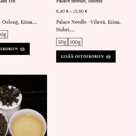
uan Yin
Palace needle, luomu
6,40
€
–
12,80
€
- Oolong, Kiina,…
Palace Needle - Vihreä, Kiina,
Hubei,…
00g
50g
100g
OSKORIIN
LISÄÄ OSTOSKORIIN