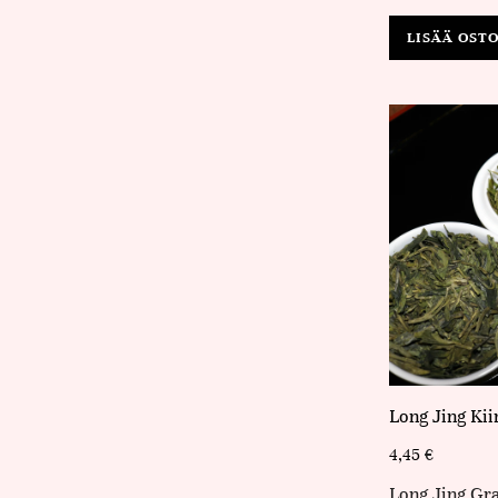
LISÄÄ OST
Long Jing Kii
4,45
€
Long Jing Gr