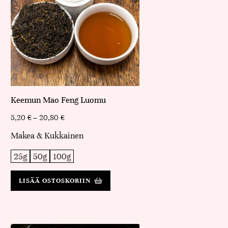
Keemun Mao Feng Luomu
5,20
€
–
20,80
€
Makea & Kukkainen
25g
50g
100g
LISÄÄ OSTOSKORIIN