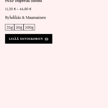
Pu'Er Imperial luomu
11,20
€
–
44,80
€
Ryhdikäs & Maamainen
25g
50g
100g
LISÄÄ OSTOSKORIIN