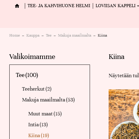
TEE- JA KAHVIHUONE HELMI
LOVIISAN KAPPELI
Home
Kauppa
Tee
Makuja maailmalta
Kiina
You are here:
Valikoimamme
Kiina
Tee
(100)
Näytetään tul
Teeherkut
(2)
Makuja maailmalta
(53)
Muut maat
(15)
Intia
(13)
Kiina
(19)