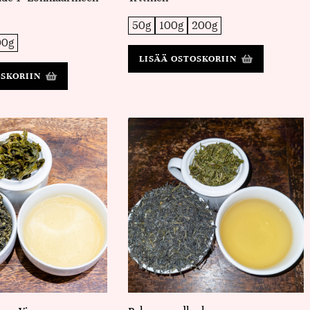
50g
100g
200g
00g
LISÄÄ OSTOSKORIIN
OSKORIIN