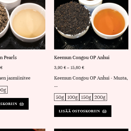
n Pearls
Keemun Congou OP Anhui
0
€
3,90
€
–
15,60
€
en jasmiinitee
Keemun Congou OP Anhui - Musta,
…
00g
50g
100g
150g
200g
OSKORIIN
LISÄÄ OSTOSKORIIN