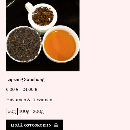
Lapsang Souchong
6,00
€
–
24,00
€
Havuinen & Tervainen
50g
100g
200g
LISÄÄ OSTOSKORIIN