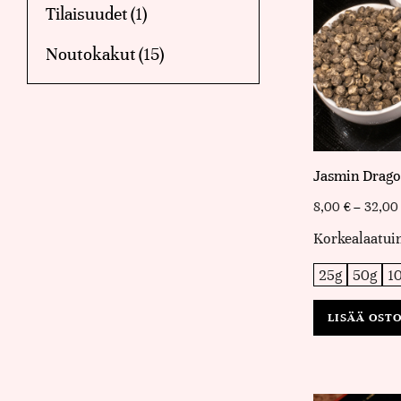
Tilaisuudet
(1)
Noutokakut
(15)
Jasmin Drago
8,00
€
–
32,0
Korkealaatuin
25g
50g
1
LISÄÄ OST