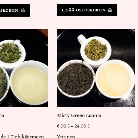
LISÄÄ OSTOSKORIIN
OSKORIIN
na
Misty Green Luomu
6,00
€
–
24,00
€
ade 1 "Lohikäärmeen
Yrttinen