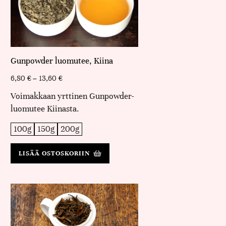
Gunpowder luomutee, Kiina
6,80
€
–
13,60
€
Voimakkaan yrttinen Gunpowder-
luomutee Kiinasta.
100g
150g
200g
LISÄÄ OSTOSKORIIN