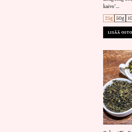
kaivo"…
25g
50g
1
LISÄÄ OST