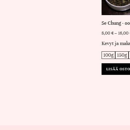
Se Chung - oo
8,00
€
–
16,00
Kevyt ja make
100g
150g
LISÄÄ OST