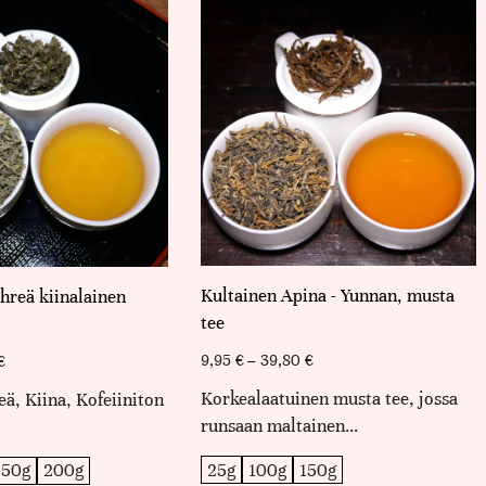
Kultainen Apina - Yunnan, musta
ihreä kiinalainen
tee
9,95
€
–
39,80
€
€
Korkealaatuinen musta tee, jossa
eä, Kiina, Kofeiiniton
runsaan maltainen…
25g
100g
150g
150g
200g