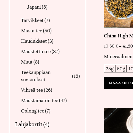
Japani
(6)
Tarvikkeet
(7)
Musta tee
(50)
China High M
Haudukkeet
(3)
10,30
€
–
41,2
Maustettu tee
(37)
Mineraalinen
Muut
(8)
25g
50g
1
Teekauppiaan
(12)
suositukset
LISÄÄ OST
Vihreä tee
(26)
Maustamaton tee
(47)
Oolong tee
(7)
Lahjakortit
(4)