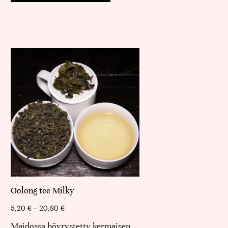
Oolong tee Milky
5,20
€
–
20,80
€
Maidossa höyrystetty kermaisen