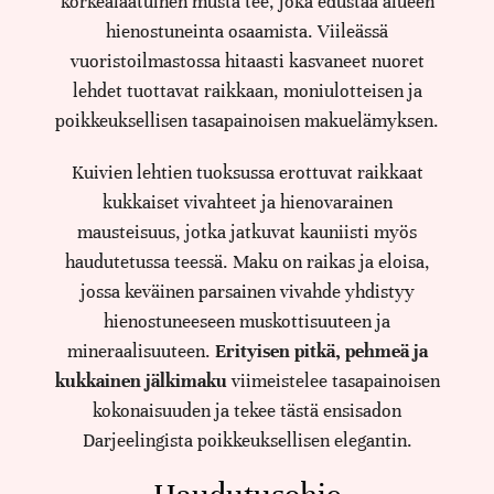
korkealaatuinen musta tee, joka edustaa alueen
hienostuneinta osaamista. Viileässä
vuoristoilmastossa hitaasti kasvaneet nuoret
lehdet tuottavat raikkaan, moniulotteisen ja
poikkeuksellisen tasapainoisen makuelämyksen.
Kuivien lehtien tuoksussa erottuvat raikkaat
kukkaiset vivahteet ja hienovarainen
mausteisuus, jotka jatkuvat kauniisti myös
haudutetussa teessä. Maku on raikas ja eloisa,
jossa keväinen parsainen vivahde yhdistyy
hienostuneeseen muskottisuuteen ja
mineraalisuuteen.
Erityisen pitkä, pehmeä ja
kukkainen jälkimaku
viimeistelee tasapainoisen
kokonaisuuden ja tekee tästä ensisadon
Darjeelingista poikkeuksellisen elegantin.