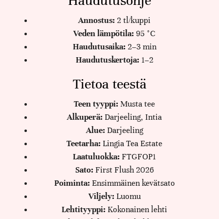
Haudutusohje
Annostus:
2 tl/kuppi
Veden lämpötila:
95 °C
Haudutusaika:
2–3 min
Haudutuskertoja:
1–2
Tietoa teestä
Teen tyyppi:
Musta tee
Alkuperä:
Darjeeling, Intia
Alue:
Darjeeling
Teetarha:
Lingia Tea Estate
Laatuluokka:
FTGFOP1
Sato:
First Flush 2026
Poiminta:
Ensimmäinen kevätsato
Viljely:
Luomu
Lehtityyppi:
Kokonainen lehti