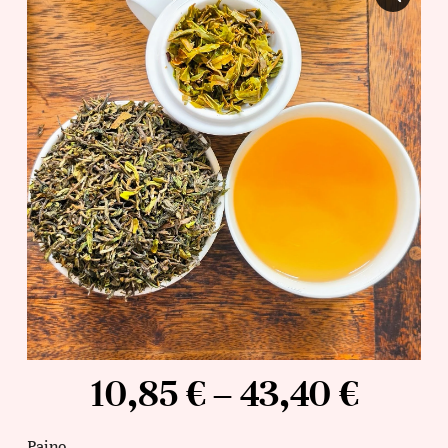
10,85
€
–
43,40
€
Paino