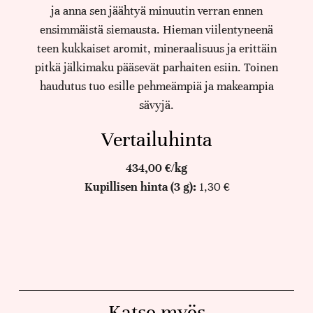
ja anna sen jäähtyä minuutin verran ennen
ensimmäistä siemausta. Hieman viilentyneenä
teen kukkaiset aromit, mineraalisuus ja erittäin
pitkä jälkimaku pääsevät parhaiten esiin. Toinen
haudutus tuo esille pehmeämpiä ja makeampia
sävyjä.
Vertailuhinta
434,00 €/kg
Kupillisen hinta (3 g):
1,30 €
Katso myös