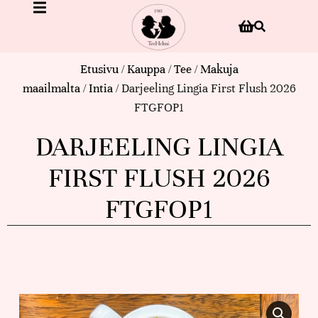
Etusivu
/
Kauppa
/
Tee
/
Makuja
maailmalta
/
Intia
/ Darjeeling Lingia First Flush 2026
FTGFOP1
DARJEELING LINGIA
FIRST FLUSH 2026
FTGFOP1