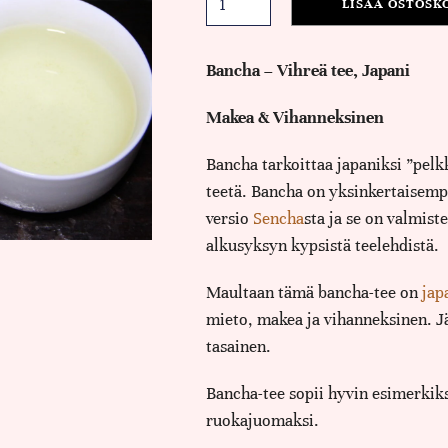
LISÄÄ OSTOSK
Bancha – Vihreä tee, Japani
Makea & Vihanneksinen
Bancha tarkoittaa japaniksi ”pelkk
teetä. Bancha on yksinkertaisemp
versio
Sencha
sta ja se on valmist
alkusyksyn kypsistä teelehdistä.
Maultaan tämä bancha-tee on
jap
mieto, makea ja vihanneksinen. 
tasainen.
Bancha-tee sopii hyvin esimerkiks
ruokajuomaksi.