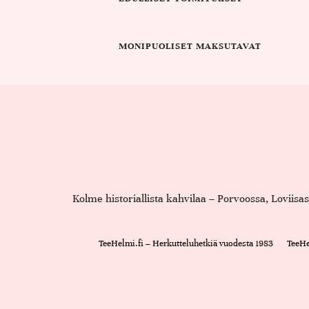
MONIPUOLISET MAKSUTAVAT
Kolme historiallista kahvilaa – Porvoossa, Loviis
TeeHelmi.fi – Herkutteluhetkiä vuodesta 1983
TeeHe