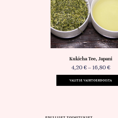
Kukicha Tee, Japani
4,20
€
–
16,80
€
VALITSE VAIHTOEHDOISTA
EDULLISET TOIMITUKSET