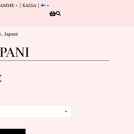
MAMME
KASSA
e, Japani
PANI
€