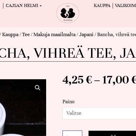
CAJSAN HELMI
KAUPPA
VALIKOI
/
Kauppa
/
Tee
/
Makuja maailmalta
/
Japani
/ Bancha, vihreä te
CHA, VIHREÄ TEE, JA
4,25
€
–
17,00
Paino