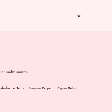
et ja unohtumaton
 Kahvihuone Helmi
Loviisan Kappeli
Cajsan Helmi