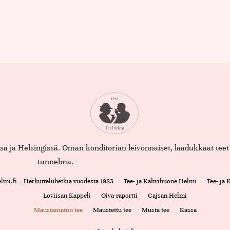
assa ja Helsingissä. Oman konditorian leivonnaiset, laadukkaat te
tunnelma.
lmi.fi – Herkutteluhetkiä vuodesta 1983
Tee- ja Kahvihuone Helmi
Tee- ja
Loviisan Kappeli
Oiva-raportti
Cajsan Helmi
Maustamaton tee
Maustettu tee
Musta tee
Kassa