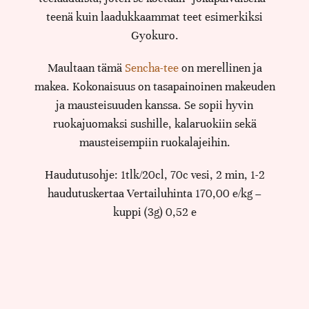
teenä kuin laadukkaammat teet esimerkiksi
Gyokuro.
Maultaan tämä
Sencha-tee
on merellinen ja
makea. Kokonaisuus on tasapainoinen makeuden
ja mausteisuuden kanssa. Se sopii hyvin
ruokajuomaksi sushille, kalaruokiin sekä
mausteisempiin ruokalajeihin.
Haudutusohje: 1tlk/20cl, 70c vesi, 2 min, 1-2
haudutuskertaa Vertailuhinta 170,00 e/kg –
kuppi (3g) 0,52 e