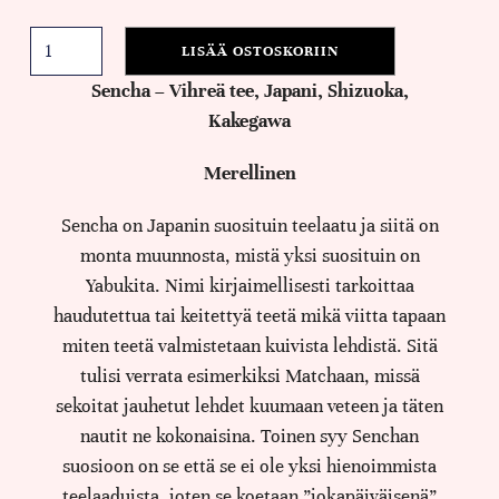
LISÄÄ OSTOSKORIIN
Sencha – Vihreä tee, Japani, Shizuoka,
Kakegawa
Merellinen
Sencha on Japanin suosituin teelaatu ja siitä on
monta muunnosta, mistä yksi suosituin on
Yabukita. Nimi kirjaimellisesti tarkoittaa
haudutettua tai keitettyä teetä mikä viitta tapaan
miten teetä valmistetaan kuivista lehdistä. Sitä
tulisi verrata esimerkiksi Matchaan, missä
sekoitat jauhetut lehdet kuumaan veteen ja täten
nautit ne kokonaisina. Toinen syy Senchan
suosioon on se että se ei ole yksi hienoimmista
teelaaduista, joten se koetaan ”jokapäiväisenä”