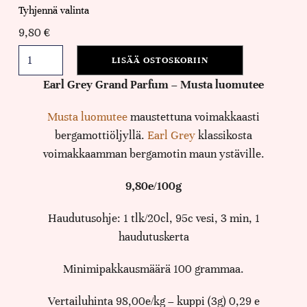
Tyhjennä valinta
9,80
€
LISÄÄ OSTOSKORIIN
Earl Grey Grand Parfum – Musta luomutee
Musta luomutee
maustettuna voimakkaasti
bergamottiöljyllä.
Earl Grey
klassikosta
voimakkaamman bergamotin maun ystäville.
9,80e/100g
Haudutusohje: 1 tlk/20cl, 95c vesi, 3 min, 1
haudutuskerta
Minimipakkausmäärä 100 grammaa.
Vertailuhinta 98,00e/kg – kuppi (3g) 0,29 e