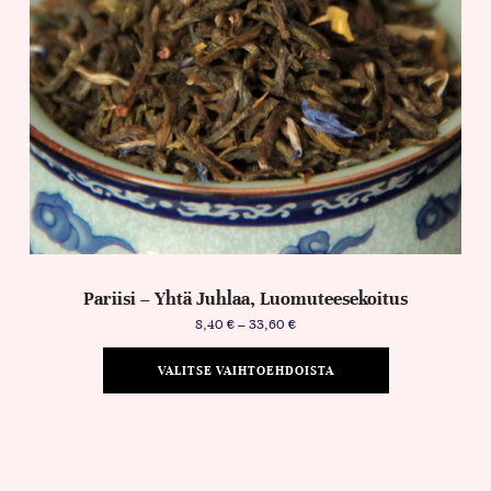
Pariisi – Yhtä Juhlaa, Luomuteesekoitus
8,40
€
–
33,60
€
VALITSE VAIHTOEHDOISTA