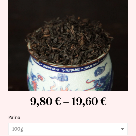
9,80
€
–
19,60
€
Paino