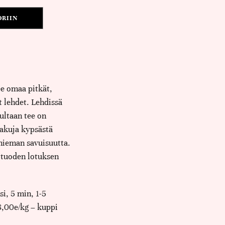
ORIIN
ee omaa pitkät,
t lehdet. Lehdissä
ltaan tee on
makuja kypsästä
a hieman savuisuutta.
 tuoden lotuksen
i, 5 min, 1-5
8,00e/kg – kuppi