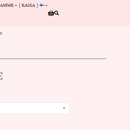
MAMME
KASSA
o
€