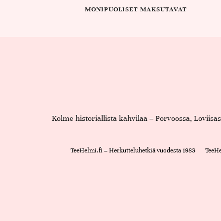
MONIPUOLISET MAKSUTAVAT
Kolme historiallista kahvilaa – Porvoossa, Loviis
TeeHelmi.fi – Herkutteluhetkiä vuodesta 1983
TeeHe