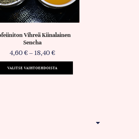
feiiniton Vihreä Kiinalainen
Sencha
4,60
€
–
18,40
€
VALITSE VAIHTOEHDOISTA