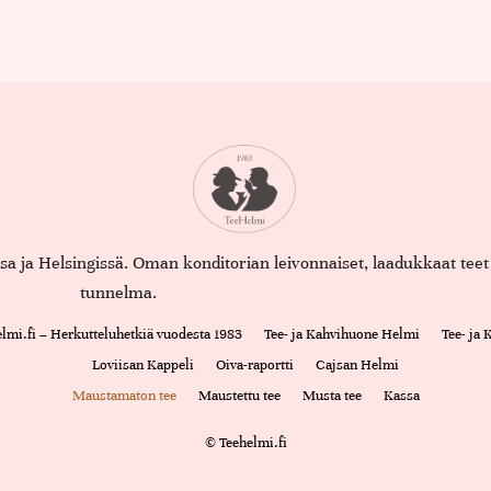
assa ja Helsingissä. Oman konditorian leivonnaiset, laadukkaat te
tunnelma.
lmi.fi – Herkutteluhetkiä vuodesta 1983
Tee- ja Kahvihuone Helmi
Tee- ja
Loviisan Kappeli
Oiva-raportti
Cajsan Helmi
Maustamaton tee
Maustettu tee
Musta tee
Kassa
© Teehelmi.fi