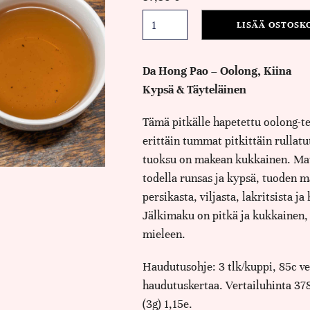
LISÄÄ OSTOSK
Da Hong Pao – Oolong, Kiina
Kypsä & Täyteläinen
Tämä pitkälle hapetettu oolong-t
erittäin tummat pitkittäin rullatu
tuoksu on makean kukkainen. Mau
todella runsas ja kypsä, tuoden 
persikasta, viljasta, lakritsista j
Jälkimaku on pitkä ja kukkainen,
mieleen.
Haudutusohje: 3 tlk/kuppi, 85c ves
haudutuskertaa. Vertailuhinta 37
(3g) 1,15e.