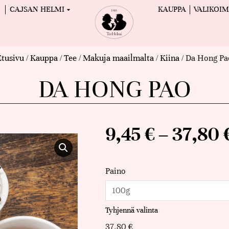
CAJSAN HELMI
KAUPPA
VALIKOI
Etusivu
/
Kauppa
/
Tee
/
Makuja maailmalta
/
Kiina
/ Da Hong Pa
DA HONG PAO
9,45
€
–
37,80
Paino
Tyhjennä valinta
37,80
€