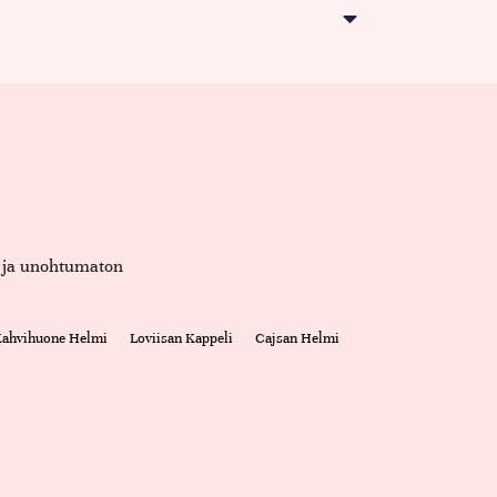
et ja unohtumaton
 Kahvihuone Helmi
Loviisan Kappeli
Cajsan Helmi