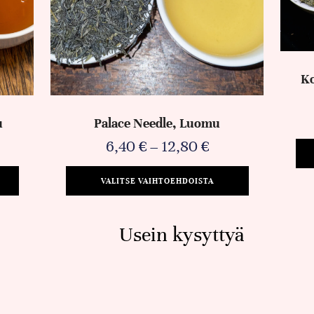
Ko
u
Palace Needle, Luomu
6,40
€
–
12,80
€
VALITSE VAIHTOEHDOISTA
Usein kysyttyä