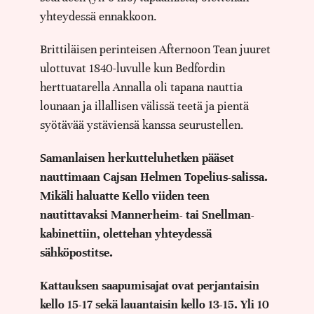
yhteydessä ennakkoon.
Brittiläisen perinteisen Afternoon Tean juuret
ulottuvat 1840-luvulle kun Bedfordin
herttuatarella Annalla oli tapana nauttia
lounaan ja illallisen välissä teetä ja pientä
syötävää ystäviensä kanssa seurustellen.
Samanlaisen herkutteluhetken pääset
nauttimaan Cajsan Helmen Topelius-salissa.
Mikäli haluatte Kello viiden teen
nautittavaksi Mannerheim- tai Snellman-
kabinettiin, olettehan yhteydessä
sähköpostitse.
Kattauksen saapumisajat ovat perjantaisin
kello 15-17 sekä lauantaisin kello 13-15. Yli 10