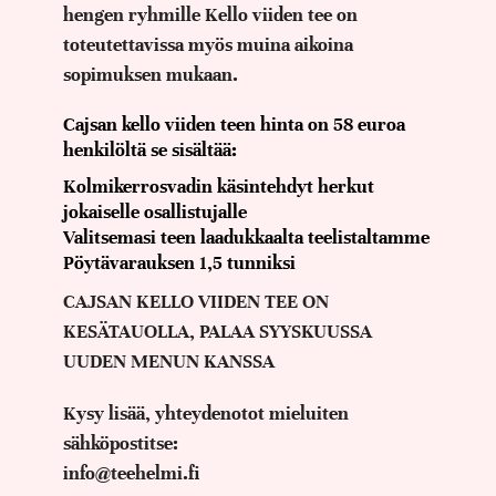
hengen ryhmille Kello viiden tee on
toteutettavissa myös muina aikoina
sopimuksen mukaan.
Cajsan kello viiden teen hinta on 58 euroa
henkilöltä se sisältää:
Kolmikerrosvadin käsintehdyt herkut
jokaiselle osallistujalle
Valitsemasi teen laadukkaalta teelistaltamme
Pöytävarauksen 1,5 tunniksi
CAJSAN KELLO VIIDEN TEE ON
KESÄTAUOLLA, PALAA SYYSKUUSSA
UUDEN MENUN KANSSA
Kysy lisää, yhteydenotot mieluiten
sähköpostitse:
info@teehelmi.fi