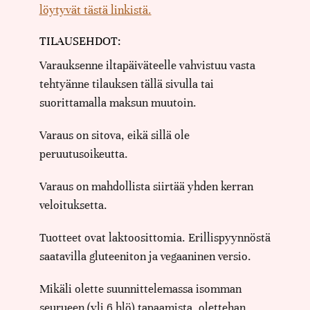
löytyvät tästä linkistä.
TILAUSEHDOT:
Varauksenne iltapäiväteelle vahvistuu vasta
tehtyänne tilauksen tällä sivulla tai
suorittamalla maksun muutoin.
Varaus on sitova, eikä sillä ole
peruutusoikeutta.
Varaus on mahdollista siirtää yhden kerran
veloituksetta.
Tuotteet ovat laktoosittomia. Erillispyynnöstä
saatavilla gluteeniton ja vegaaninen versio.
Mikäli olette suunnittelemassa isomman
seurueen (yli 6 hlö) tapaamista, olettehan