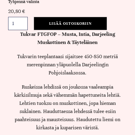
Tyhjennä valinta
20,80
€
LISÄÄ OSTOSKORIIN
Tukvar FTGFOP – Musta, Intia, Darjeeling
Muskottinen & Täyteläinen
Tukvarin teeplantaasi sijaitsee 450-850 metriä
merenpinnan yläpuolella Darjeelingin
Pohjoislaaksossa.
Ruskeissa lehdissä on joukossa vaaleampia
kärkisilmuja sekä vähemmän hapettuneita lehtiä.
Lehtien tuoksu on muskottinen, jopa hieman
suklainen. Hauduttaessa lehdessä tulee esiin
paahteisuus ja mausteisuus. Haudutettu liemi on
kirkasta ja kuparisen väristä.