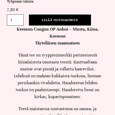
Tyhjennä valinta
7,80
€
LISÄÄ OSTOSKORIIN
Keemun Congou OP Anhui – Musta, Kiina,
Keemun
Täyteläisen maamainen
Tämä tee on tyyppiesimerkki perinteisestä
kiinalaisesta mustasta teestä. Kauttaaltaan
mustat ovat pieniä ja rullattu kaareviksi.
Lehdissä on makean kukkaista tuoksua, hieman
persikankin vivahdetta. Haudutetun lehden
tuoksu on paahteisempi. Haudutettu liemi on
kirkas, kuparinpunainen.
Teetä maistaessa suutuntuma on samea, ja