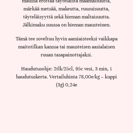
maussa erottaa täyteläistä maamaisuutta,
märkää metsää, makeutta, ruusuisuutta,
täyteläisyyttä sekä hieman maltaisuutta.
Jälkimaku suussa on hieman mausteinen.
Tämä tee soveltuu hyvin aamiaisteeksi vaikkapa
maitotilkan kanssa tai mausteisen aasialaisen
ruuan tasapainottajaksi.
Haudutusohje: 2tlk/25cl, 95c vesi, 3 min, 1
haudutuskerta. Vertailuhinta 78,00e/kg – kuppi
(3g) 0,24e