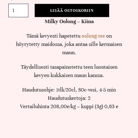
LISÄÄ OSTOSKORIIN
Milky Oolong – Kiina
Tämä kevyesti hapetettu
oolong-tee
on
höyrytetty maidossa, joka antaa sille kermaisen
maun.
Täydellisesti tasapainotettu teen luontaisen
kevyen kukkaisen maun kanssa.
Haudutusohje: 1tlk/20cl, 80c-vesi, 4-5 min
Haudutuskertoja: 2
Vertailuhinta 208,00e/kg – kuppi (3g) 0,63 e