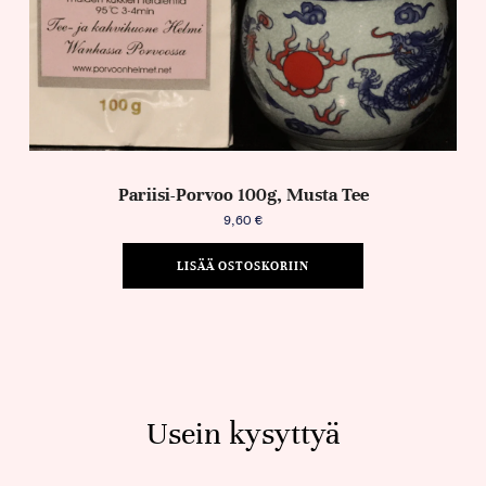
Pariisi-Porvoo 100g, Musta Tee
9,60
€
LISÄÄ OSTOSKORIIN
Usein kysyttyä