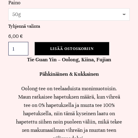
Paino
Tyhjennä valinta
6,00
€
LISÄÄ OSTOSKORIIN
Tie Guan Yin – Oolong, Kiina, Fujian
Pähkinäinen & Kukkainen
Oolong-tee on teelaaduista monimuotoisin.
Maun ratkaisee hapetuksen määrä, kun vihreä
tee on 0% hapetuksella ja musta tee 100%
hapetuksella, niin tämä kyseinen laatu on
hapetettu siihen noin puoleen väliin, mikä tekee
sen makumaailman vihreän ja mustan teen