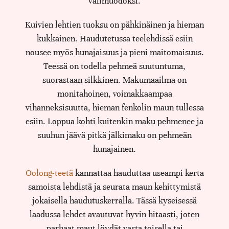
välimuodoksi.
Kuivien lehtien tuoksu on pähkinäinen ja hieman
kukkainen. Haudutetussa teelehdissä esiin
nousee myös hunajaisuus ja pieni maitomaisuus.
Teessä on todella pehmeä suutuntuma,
suorastaan silkkinen. Makumaailma on
monitahoinen, voimakkaampaa
vihanneksisuutta, hieman fenkolin maun tullessa
esiin. Loppua kohti kuitenkin maku pehmenee ja
suuhun jäävä pitkä jälkimaku on pehmeän
hunajainen.
Oolong-teetä
kannattaa hauduttaa useampi kerta
samoista lehdistä ja seurata maun kehittymistä
jokaisella haudutuskerralla. Tässä kyseisessä
laadussa lehdet avautuvat hyvin hitaasti, joten
parhaat maut löydät vasta toisella tai