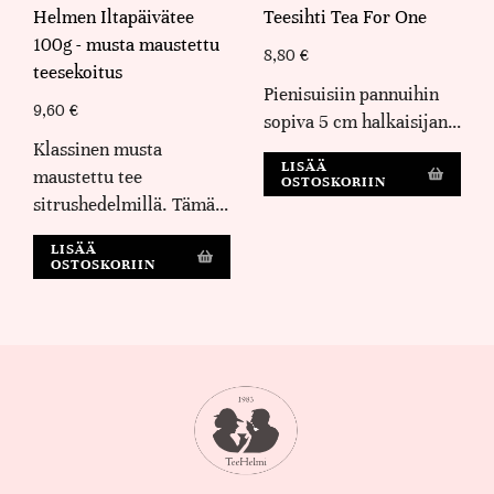
Helmen Iltapäivätee
Teesihti Tea For One
100g - musta maustettu
8,80
€
teesekoitus
Pienisuisiin pannuihin
9,60
€
sopiva 5 cm halkaisijan…
Klassinen musta
LISÄÄ
maustettu tee
OSTOSKORIIN
sitrushedelmillä. Tämä…
LISÄÄ
OSTOSKORIIN