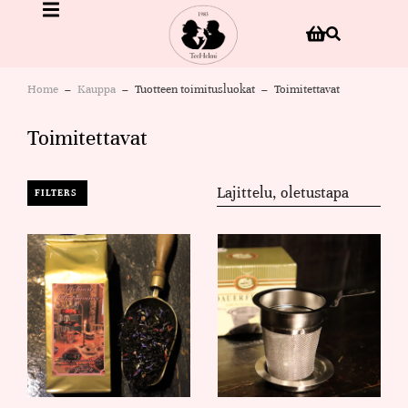
Home
Kauppa
Tuotteen toimitusluokat
Toimitettavat
You are here:
Toimitettavat
FILTERS