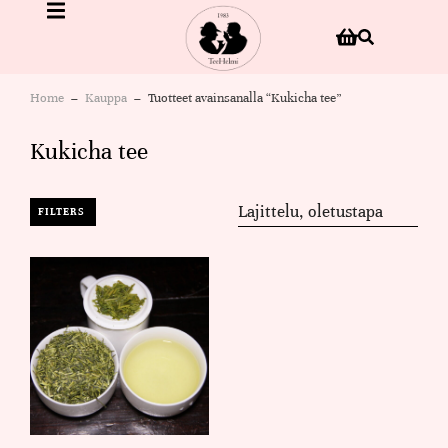
Home
Kauppa
Tuotteet avainsanalla “Kukicha tee”
You are here:
Kukicha tee
FILTERS