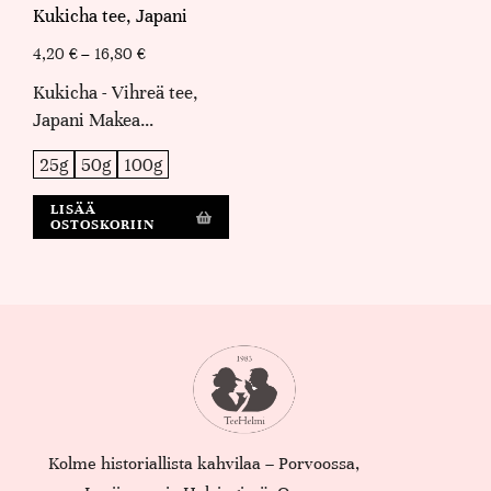
Kukicha tee, Japani
4,20
€
–
16,80
€
Kukicha - Vihreä tee,
Japani Makea…
25g
50g
100g
LISÄÄ
OSTOSKORIIN
Kolme historiallista kahvilaa – Porvoossa,