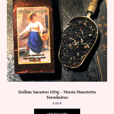
Sisilian Sarastus 100g – Musta Maustettu
Teesekoitus
9,60
€
ADD TO CART