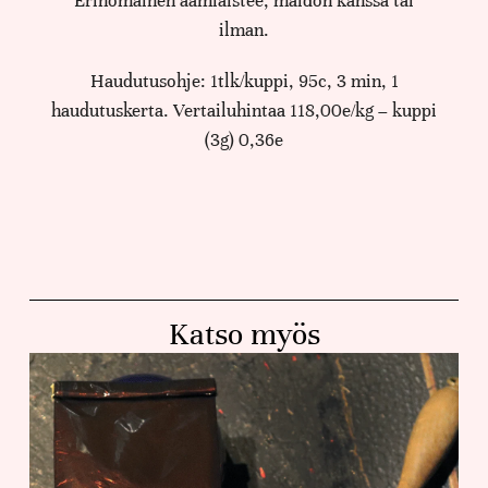
Erinomainen aamiaistee, maidon kanssa tai
ilman.
Haudutusohje: 1tlk/kuppi, 95c, 3 min, 1
haudutuskerta. Vertailuhintaa 118,00e/kg – kuppi
(3g) 0,36e
Katso myös