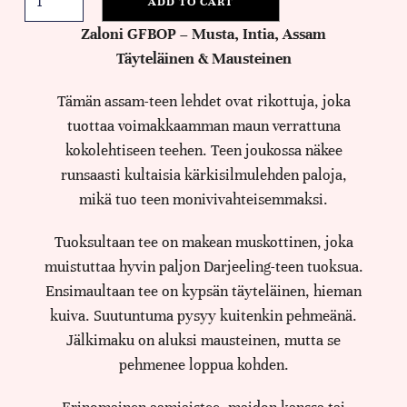
ADD TO CART
Zaloni GFBOP – Musta, Intia, Assam
Täyteläinen & Mausteinen
Tämän assam-teen lehdet ovat rikottuja, joka
tuottaa voimakkaamman maun verrattuna
kokolehtiseen teehen. Teen joukossa näkee
runsaasti kultaisia kärkisilmulehden paloja,
mikä tuo teen monivivahteisemmaksi.
Tuoksultaan tee on makean muskottinen, joka
muistuttaa hyvin paljon Darjeeling-teen tuoksua.
Ensimaultaan tee on kypsän täyteläinen, hieman
kuiva. Suutuntuma pysyy kuitenkin pehmeänä.
Jälkimaku on aluksi mausteinen, mutta se
pehmenee loppua kohden.