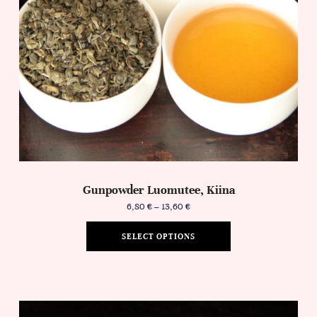
Gunpowder Luomutee, Kiina
6,80
€
–
13,60
€
SELECT OPTIONS