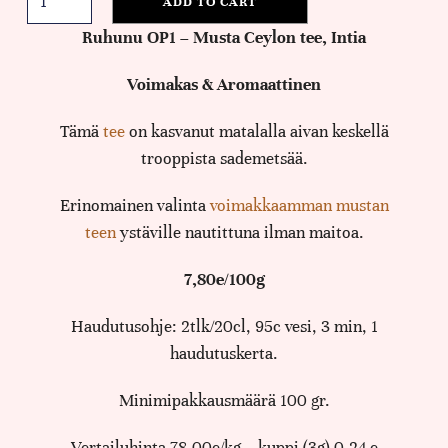
ADD TO CART
Ruhunu OP1 –
Musta Ceylon tee, Intia
Voimakas & Aromaattinen
Tämä
tee
on kasvanut matalalla aivan keskellä
trooppista sademetsää.
Erinomainen valinta
voimakkaamman mustan
teen
ystäville nautittuna ilman maitoa.
7,80e/100g
Haudutusohje: 2tlk/20cl, 95c vesi, 3 min, 1
haudutuskerta.
Minimipakkausmäärä 100 gr.
Vertailuhinta 78,00e/kg – kuppi (3g) 0,24 e