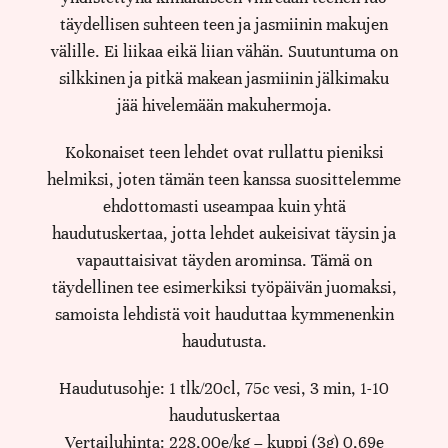
täydellisen suhteen teen ja jasmiinin makujen
välille. Ei liikaa eikä liian vähän. Suutuntuma on
silkkinen ja pitkä makean jasmiinin jälkimaku
jää hivelemään makuhermoja.
Kokonaiset teen lehdet ovat rullattu pieniksi
helmiksi, joten tämän teen kanssa suosittelemme
ehdottomasti useampaa kuin yhtä
haudutuskertaa, jotta lehdet aukeisivat täysin ja
vapauttaisivat täyden arominsa. Tämä on
täydellinen tee esimerkiksi työpäivän juomaksi,
samoista lehdistä voit hauduttaa kymmenenkin
haudutusta.
Haudutusohje: 1 tlk/20cl, 75c vesi, 3 min, 1-10
haudutuskertaa
Vertailuhinta: 228,00e/kg – kuppi (3g) 0,69e