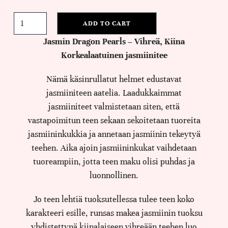
ADD TO CART
Jasmin Dragon Pearls – Vihreä, Kiina
Korkealaatuinen jasmiinitee
Nämä käsinrullatut helmet edustavat
jasmiiniteen aatelia. Laadukkaimmat
jasmiiniteet valmistetaan siten, että
vastapoimitun teen sekaan sekoitetaan tuoreita
jasmiininkukkia ja annetaan jasmiinin tekeytyä
teehen. Aika ajoin jasmiininkukat vaihdetaan
tuoreampiin, jotta teen maku olisi puhdas ja
luonnollinen.
Jo teen lehtiä tuoksutellessa tulee teen koko
karakteeri esille, runsas makea jasmiinin tuoksu
yhdistettynä kiinalaiseen vihreään teehen luo