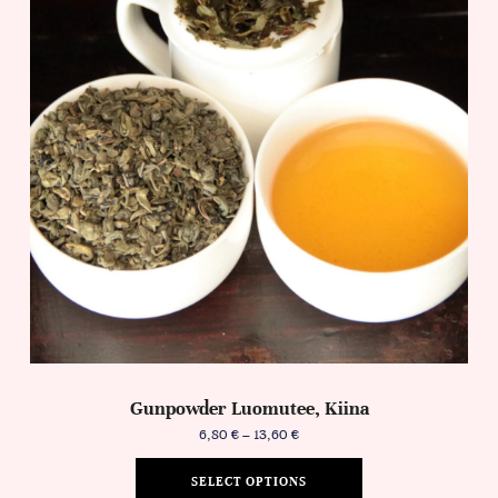
Gunpowder Luomutee, Kiina
6,80
€
–
13,60
€
SELECT OPTIONS