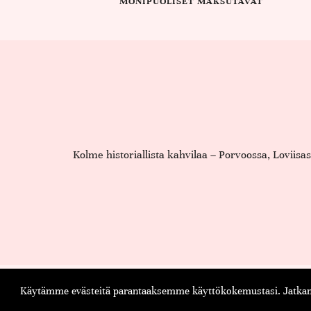
MONIPUOLISET MAKSUTAVAT
Kolme historiallista kahvilaa – Porvoossa, Loviis
Käytämme evästeitä parantaaksemme käyttökokemustasi. Jatkama