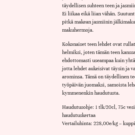
täydellisen suhteen teen ja jasmii
Ei liikaa eikä liian vähän. Suutun
pitkä makean jasmiinin jälkimaku
makuhermoja.
Kokonaiset teen lehdet ovat rullat
helmiksi, joten tämän teen kanss
ehdottomasti useampaa kuin yhtä
jotta lehdet aukeisivat täysin ja 
arominsa. Tämä on täydellinen te
työpäivän juomaksi, samoista lehd
kymmenenkin haudutusta.
Haudutusohje: 1 tlk/20cl, 75c vesi
haudutuskertaa
Vertailuhinta: 228,00e/kg – kuppi