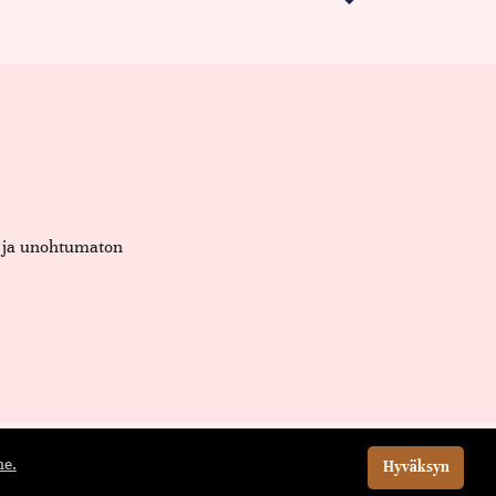
et ja unohtumaton
e.
Hyväksyn