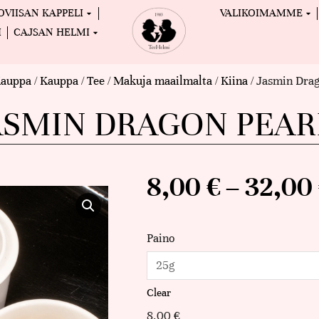
OVIISAN KAPPELI
VALIKOIMAMME
I
CAJSAN HELMI
auppa
/
Kauppa
/
Tee
/
Makuja maailmalta
/
Kiina
/ Jasmin Drag
ASMIN DRAGON PEAR
8,00
€
–
32,00
Paino
Clear
8,00
€