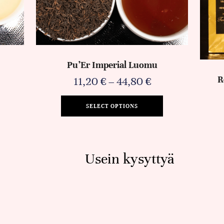
Pu’Er Imperial Luomu
R
11,20
€
–
44,80
€
SELECT OPTIONS
Usein kysyttyä