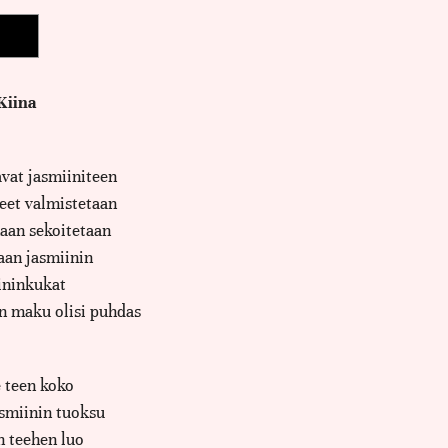
Kiina
vat jasmiiniteen
eet valmistetaan
kaan sekoitetaan
aan jasmiinin
ininkukat
en maku olisi puhdas
e teen koko
asmiinin tuoksu
n teehen luo