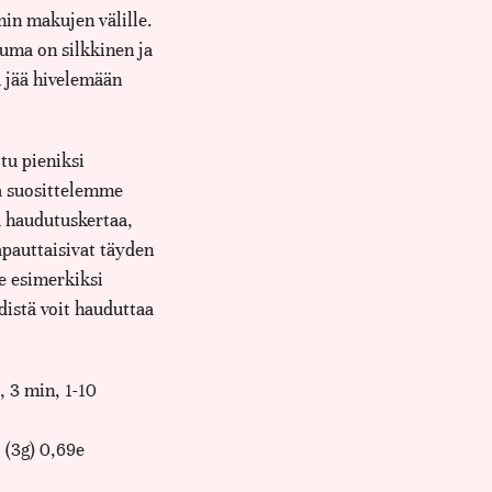
nin makujen välille.
tuma on silkkinen ja
 jää hivelemään
tu pieniksi
a suosittelemme
 haudutuskertaa,
vapauttaisivat täyden
e esimerkiksi
istä voit hauduttaa
, 3 min, 1-10
 (3g) 0,69e