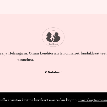
assa ja Helsingissä. Oman konditorian leivonnaiset, laadukkaat te
tunnelma.
© Teehelmi.fi
English
Suomi
lla sivuston käyttöä hyväksyt evästeiden käytön.
Evästekäytäntömm