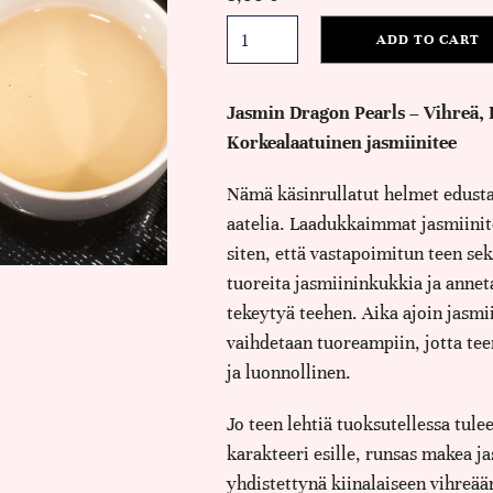
ADD TO CART
Jasmin Dragon Pearls – Vihreä, 
Korkealaatuinen jasmiinitee
Nämä käsinrullatut helmet edusta
aatelia. Laadukkaimmat jasmiinit
siten, että vastapoimitun teen se
tuoreita jasmiininkukkia ja annet
tekeytyä teehen. Aika ajoin jasmi
vaihdetaan tuoreampiin, jotta te
ja luonnollinen.
Jo teen lehtiä tuoksutellessa tule
karakteeri esille, runsas makea j
yhdistettynä kiinalaiseen vihreää