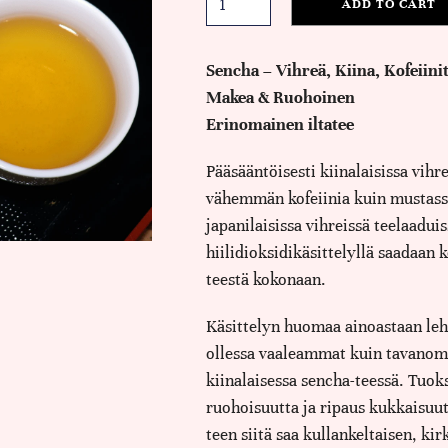
ADD TO CART
Sencha – Vihreä, Kiina, Kofeiini
Makea & Ruohoinen
Erinomainen iltatee
Pääsääntöisesti kiinalaisissa vihr
vähemmän kofeiinia kuin mustassa
japanilaisissa vihreissä teelaaduiss
hiilidioksidikäsittelyllä saadaan k
teestä kokonaan.
Käsittelyn huomaa ainoastaan leht
ollessa vaaleammat kuin tavanom
kiinalaisessa sencha-teessä. Tuok
ruohoisuutta ja ripaus kukkaisuu
teen siitä saa kullankeltaisen, ki