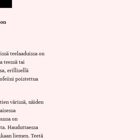
ton
eissä teelaaduissa on
 teessä tai
a, erillisellä
ofeiini poistettua
ien värissä, näiden
aisessa
sussa on
tta. Hauduttaessa
rkkaan liemen. Teetä