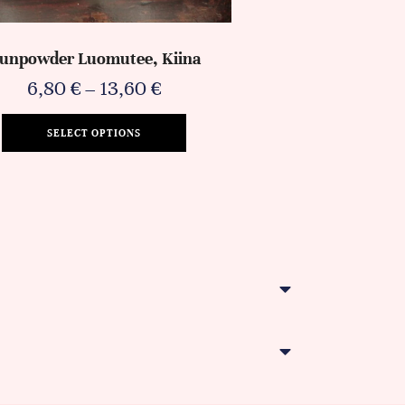
unpowder Luomutee, Kiina
6,80
€
–
13,60
€
SELECT OPTIONS