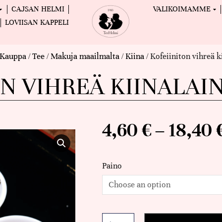
CAJSAN HELMI
VALIKOIMAMME
LOVIISAN KAPPELI
Kauppa
/
Tee
/
Makuja maailmalta
/
Kiina
/ Kofeiiniton vihreä 
ON VIHREÄ KIINALAI
4,60
€
–
18,40
Paino