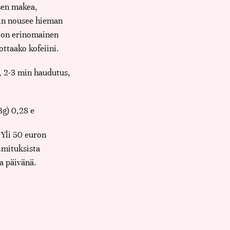
isen makea,
in nousee hieman
 on erinomainen
ottaako kofeiini.
, 2-3 min haudutus,
3g) 0,28 e
 Yli 50 euron
oimituksista
a päivänä.