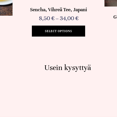
Sencha, Vihreä Tee, Japani
G
8,50
€
–
34,00
€
SELECT OPTIONS
Usein kysyttyä