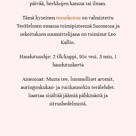
päivää, herkkujen kanssa tai ilman.
Tämä kyseinen
teesekoitus
on valmistettu
TeeHelmen omassa toimipisteessä Suomessa ja
sekoituksen suunnittelijana on toiminut Leo
Kallio.
Haudutusohje: 2 tlk/kuppi, 95c vesi, 3 min, 1
haudutuskerta
Ainesosat: Musta tee, luonnolliset aromit,
auringonkukan- ja ruiskaunokin terälehdet.
Saattaa sisältää jäämiä pähkinästä ja
sitrushedelmistä.