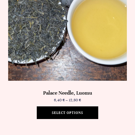
Palace Needle, Luomu
6,40
€
–
12,80
€
SELECT OPTIONS