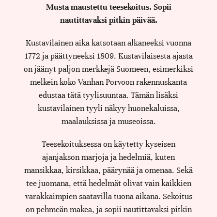
Musta maustettu teesekoitus. Sopii
nautittavaksi pitkin päivää.
Kustavilainen aika katsotaan alkaneeksi vuonna
1772 ja päättyneeksi 1809. Kustavilaisesta ajasta
on jäänyt paljon merkkejä Suomeen, esimerkiksi
melkein koko Vanhan Porvoon rakennuskanta
edustaa tätä tyylisuuntaa. Tämän lisäksi
kustavilainen tyyli näkyy huonekaluissa,
maalauksissa ja museoissa.
Teesekoituksessa on käytetty kyseisen
ajanjakson marjoja ja hedelmiä, kuten
mansikkaa, kirsikkaa, päärynää ja omenaa. Sekä
tee juomana, että hedelmät olivat vain kaikkien
varakkaimpien saatavilla tuona aikana. Sekoitus
on pehmeän makea, ja sopii nautittavaksi pitkin