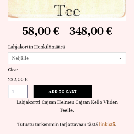
58,00
€
–
348,00
€
Lahjakortin Henkilömäärä
Clear
232,00
€
ADD TO CART
Lahjakortti Cajsan Helmen Cajsan Kello Viiden
Teelle.
Tutustu tarkemmin tarjottavaan tästä
linkistä
.