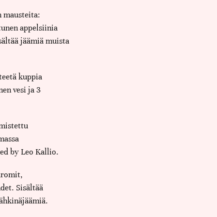
n mausteita:
tunen appelsiinia
sältää jäämiä muista
teetä kuppia
en vesi ja 3
mistettu
massa
d by Leo Kallio.
aromit,
det. Sisältää
pähkinäjäämiä.