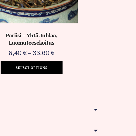
Pariisi – Yhtä Juhlaa,
Luomuteesekoitus
8,40
€
–
33,60
€
SELECT OPTIONS