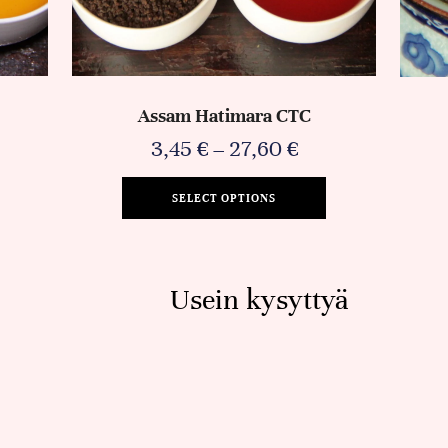
Assam Hatimara CTC
3,45
€
–
27,60
€
SELECT OPTIONS
Usein kysyttyä