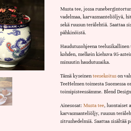
Musta tee, jossa runebergintortu
vadelmaa, karvasmanteliöljyä, hi
sekä ruusun terälehtiä. Saattaa si
pähkinöistä.
Haudutusohjeena teelusikallinen 
kohden, melkein kiehuva 95-astein
minuutin haudutusaika.
Tämä kyseinen
teesekoitus
on val
TeeHelmen toimesta Suomessa o
toimipisteessämme. Blend Designe
Ainesosat:
Musta tee
, luontaiset 
karvasmanteliöljy, ruusun teräleh
sitrushedelmiä. Saattaa sisältää 