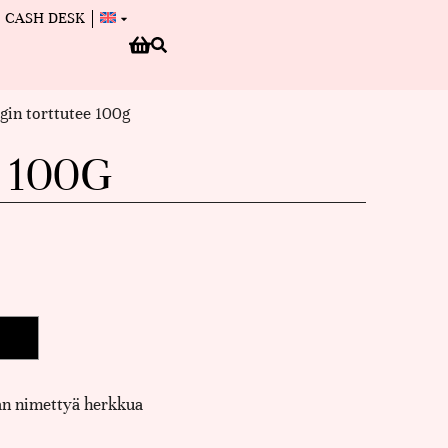
CASH DESK
gin torttutee 100g
 100G
an nimettyä herkkua