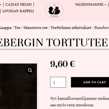
CAJSAN HELMI
VALIKOIMAMME
LOVIISAN KAPPELI
Kauppa
/
Tee
/
Maustettu tee
/
TeeHelmen sekoitukset
/ Runeber
BERGIN TORTTUTEE
9,60
€
ADD TO CART
Nyt kansallisrunoilijamme muka
saa myös teen muodossa.