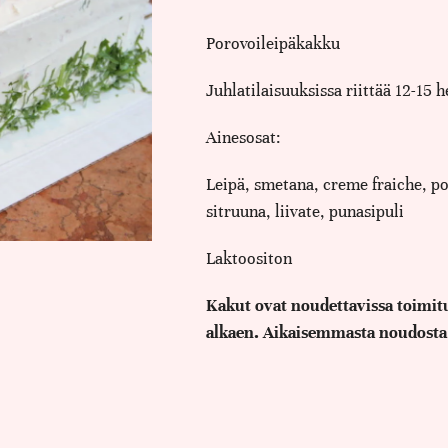
Porovoileipäkakku
Juhlatilaisuuksissa riittää 12-15 h
Ainesosat:
Leipä, smetana, creme fraiche, por
sitruuna, liivate, punasipuli
Laktoositon
Kakut ovat noudettavissa toimitu
alkaen. Aikaisemmasta noudosta,