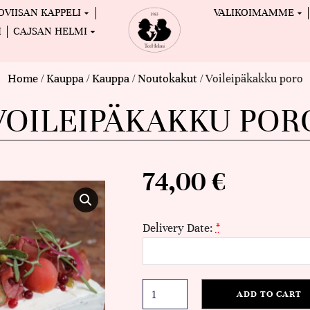
OVIISAN KAPPELI
VALIKOIMAMME
I
CAJSAN HELMI
Home
/
Kauppa
/
Kauppa
/
Noutokakut
/ Voileipäkakku poro
VOILEIPÄKAKKU POR
74,00
€
Delivery Date:
*
ADD TO CART