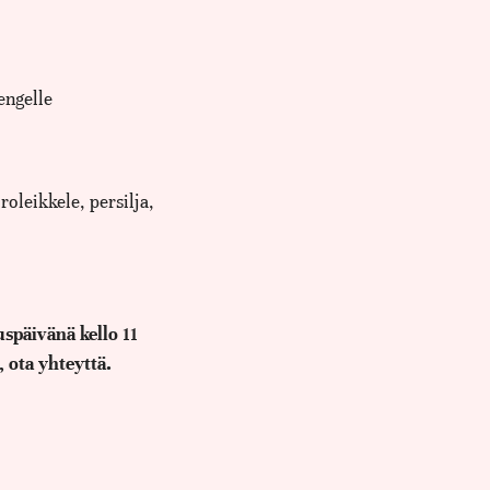
engelle
oleikkele, persilja,
späivänä kello 11
 ota yhteyttä.