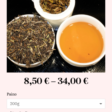
8,50
€
–
34,00
€
Paino