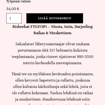
Tyhjennä valinta
34,00
€
LISÄÄ OSTOSKORIIN
Risheehat FTGFOP1 – Musta, Intia, Darjeeling
Raikas & Muskottinen
Saksalaiset lähetyssaarnaajat olivat mukana
perustamassa tätä 257 hehtaarin kokoista
teeplantaasia, jonka rinteet sijaitsevat 980-2050
metrin korkeudella merenpinnasta.
Tämä tee on myöhäisen kevätsadon poiminnasta,
ollen kevyesti hapetettu ja rullattu, joukossa
ollen kultaisia kärkisilmuja sekä lehtiä, joita ei
ole rullattu kokonaan. Tuoksu lehdissä on raikas
ja muskottinen. Haudutetussa lehdessä esiin