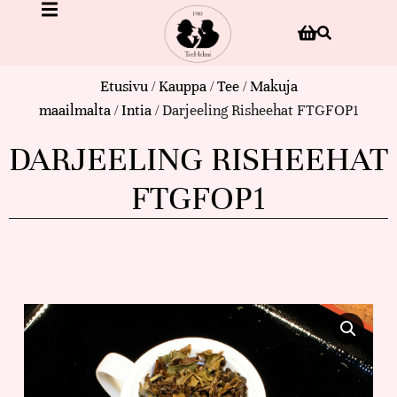
Etusivu
/
Kauppa
/
Tee
/
Makuja
maailmalta
/
Intia
/ Darjeeling Risheehat FTGFOP1
DARJEELING RISHEEHAT
FTGFOP1