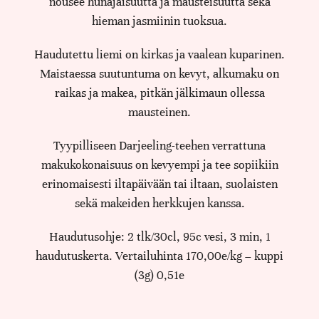
nousee hunajaisuutta ja mausteisuutta sekä
hieman jasmiinin tuoksua.
Haudutettu liemi on kirkas ja vaalean kuparinen.
Maistaessa suutuntuma on kevyt, alkumaku on
raikas ja makea, pitkän jälkimaun ollessa
mausteinen.
Tyypilliseen Darjeeling-teehen verrattuna
makukokonaisuus on kevyempi ja tee sopiikiin
erinomaisesti iltapäivään tai iltaan, suolaisten
sekä makeiden herkkujen kanssa.
Haudutusohje: 2 tlk/30cl, 95c vesi, 3 min, 1
haudutuskerta. Vertailuhinta 170,00e/kg – kuppi
(3g) 0,51e