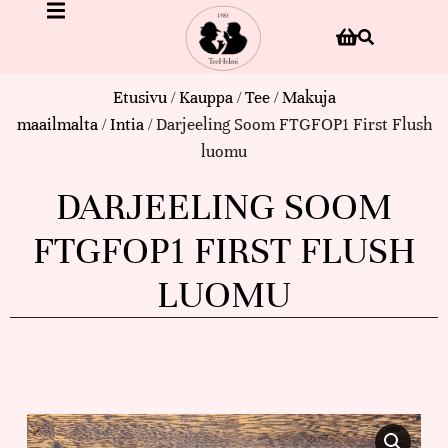
Etusivu
/
Kauppa
/
Tee
/
Makuja
maailmalta
/
Intia
/ Darjeeling Soom FTGFOP1 First Flush
luomu
DARJEELING SOOM
FTGFOP1 FIRST FLUSH
LUOMU