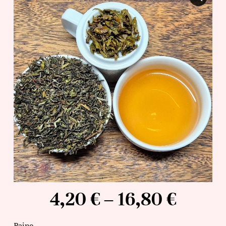
4,20
€
–
16,80
€
Paino