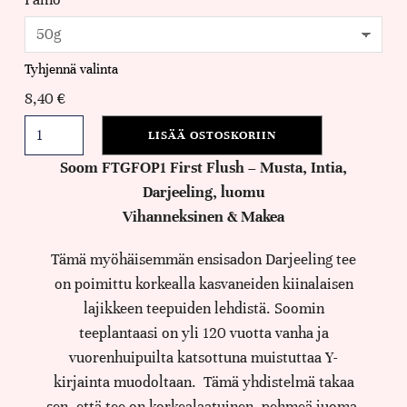
Tyhjennä valinta
8,40
€
LISÄÄ OSTOSKORIIN
Soom FTGFOP1 First Flush – Musta, Intia,
Darjeeling, luomu
Vihanneksinen & Makea
Tämä myöhäisemmän ensisadon Darjeeling tee
on poimittu korkealla kasvaneiden kiinalaisen
lajikkeen teepuiden lehdistä. Soomin
teeplantaasi on yli 120 vuotta vanha ja
vuorenhuipuilta katsottuna muistuttaa Y-
kirjainta muodoltaan. Tämä yhdistelmä takaa
sen, että tee on korkealaatuinen, pehmeä juoma.