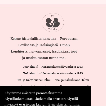
Kolme historiallista kahvilaa – Porvoossa,
Loviisassa ja Helsingissä. Oman
konditorian leivonnaiset, laadukkaat teet
ja unohtumaton tunnelma.
TeeHelmi.fi – Herkutteluhetkiä vuodesta 1983
TeeHelmi.fi – Herkutteluhetkiä vuodesta 1983
Tee- ja Kahvihuone Helmi
Tee- ja Kahvihuone Helmi
Cajsan Helmi
Loviisan Kappeli
Loviisan Kappeli
Käytämme evästeitä parantaaksemme
Oiva-raportti
Cajsan Helmi
käyttökokemustasi. Jatkamalla sivuston käyttöä
Maustamaton tee
Maustettu tee
Musta tee
Kassa
hyväksyt evästeiden käytön.
Evästekäytäntömme.