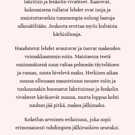
lakritsin ja fenkolin vivahteet. Kaarevat,
kokonaisena rullatut lehdet ovat isoja ja
muistuttavatkin tummempia oolong-laatuja
ulkonäöltään. Joukosta erottaa myös kultaisia
kärkisilmuja.
Haudutetut lehdet avautuvat ja tuovat makeuden
voimakkaammin esiin. Maistaessa teetä
ensimmäisenä suun valtaa pehmeän täyteläinen
ja runsas, suuta hivelevä maku. Hetkisen aikaa
suussa ollessaan mausteisuus nousee esiin ja
tuoksussakin huomatut lakritsisuus ja fenkolin
vivahteet käväisevät suussa, mutta loppua kohti
suuhun jää pitkä, makea jälkimaku.
Kokeilun arvoinen erikoisuus, joka sopii
erinomaisesti tuhdimpien jälkiruokien seuraksi.