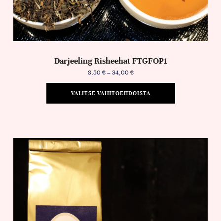
Darjeeling Risheehat FTGFOP1
8,50
€
–
34,00
€
VALITSE VAIHTOEHDOISTA