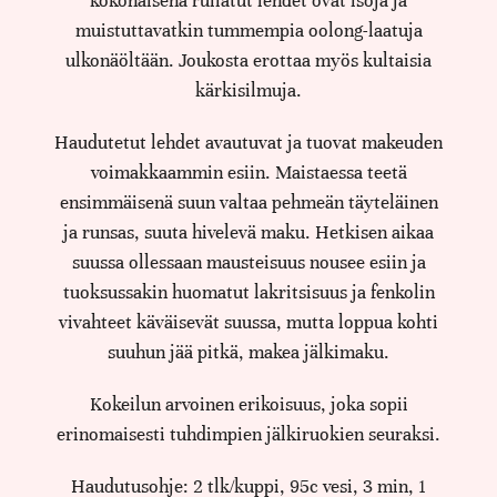
kokonaisena rullatut lehdet ovat isoja ja
muistuttavatkin tummempia oolong-laatuja
ulkonäöltään. Joukosta erottaa myös kultaisia
kärkisilmuja.
Haudutetut lehdet avautuvat ja tuovat makeuden
voimakkaammin esiin. Maistaessa teetä
ensimmäisenä suun valtaa pehmeän täyteläinen
ja runsas, suuta hivelevä maku. Hetkisen aikaa
suussa ollessaan mausteisuus nousee esiin ja
tuoksussakin huomatut lakritsisuus ja fenkolin
vivahteet käväisevät suussa, mutta loppua kohti
suuhun jää pitkä, makea jälkimaku.
Kokeilun arvoinen erikoisuus, joka sopii
erinomaisesti tuhdimpien jälkiruokien seuraksi.
Haudutusohje: 2 tlk/kuppi, 95c vesi, 3 min, 1