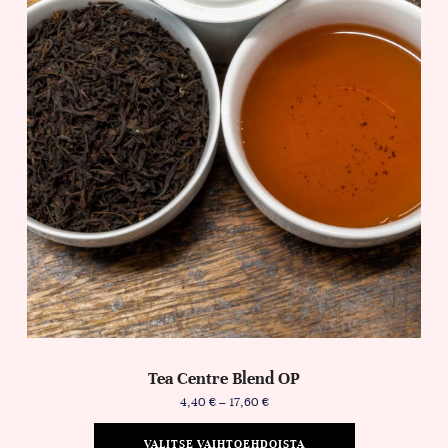
Tea Centre Blend OP
4,40
€
–
17,60
€
VALITSE VAIHTOEHDOISTA