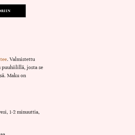
ORIIN
 tee
. Valmistettu
puuhiilillä, josta se
nsä. Maku on
esi, 1-2 minuuttia,
aa.