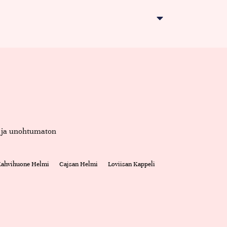
et ja unohtumaton
 Kahvihuone Helmi
Cajsan Helmi
Loviisan Kappeli