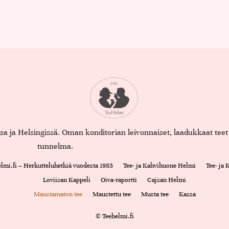
assa ja Helsingissä. Oman konditorian leivonnaiset, laadukkaat te
tunnelma.
lmi.fi – Herkutteluhetkiä vuodesta 1983
Tee- ja Kahvihuone Helmi
Tee- ja
Loviisan Kappeli
Oiva-raportti
Cajsan Helmi
Maustamaton tee
Maustettu tee
Musta tee
Kassa
© Teehelmi.fi