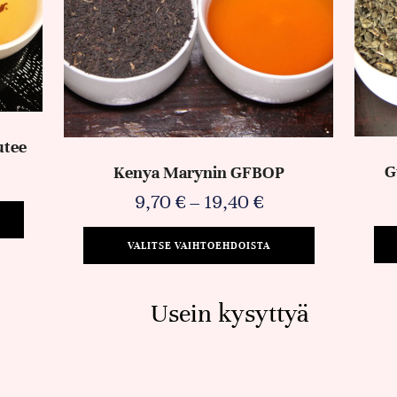
utee
G
Kenya Marynin GFBOP
9,70
€
–
19,40
€
VALITSE VAIHTOEHDOISTA
Usein kysyttyä