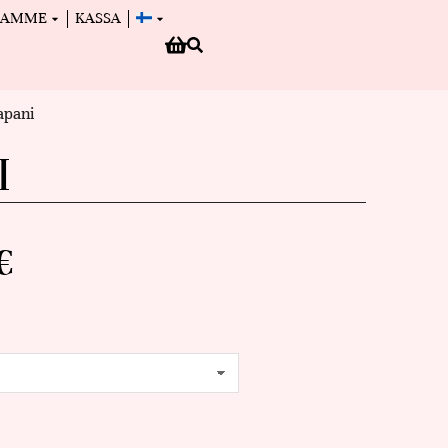
MAMME
KASSA
apani
I
€