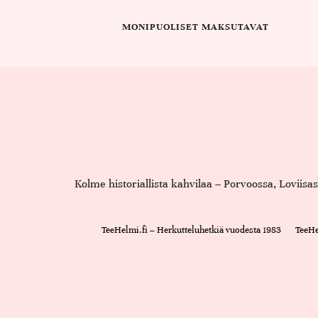
MONIPUOLISET MAKSUTAVAT
Kolme historiallista kahvilaa – Porvoossa, Loviis
TeeHelmi.fi – Herkutteluhetkiä vuodesta 1983
TeeHe