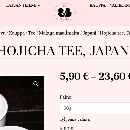
CAJSAN HELMI
KAUPPA
VALIKOI
ivu
/
Kauppa
/
Tee
/
Makuja maailmalta
/
Japani
/ Hojicha tee, J
HOJICHA TEE, JAPAN
5,90
€
–
23,60
Paino
Tyhjennä valinta
5,90
€