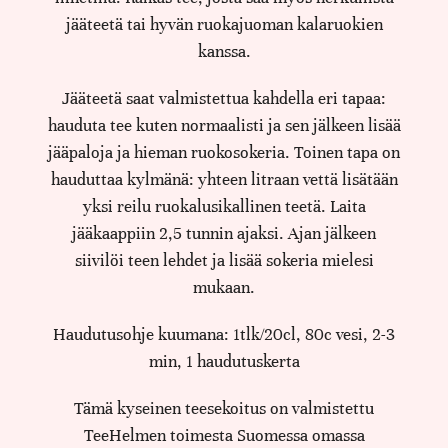
jääteetä tai hyvän ruokajuoman kalaruokien
kanssa.
Jääteetä saat valmistettua kahdella eri tapaa:
hauduta tee kuten normaalisti ja sen jälkeen lisää
jääpaloja ja hieman ruokosokeria. Toinen tapa on
hauduttaa kylmänä: yhteen litraan vettä lisätään
yksi reilu ruokalusikallinen teetä. Laita
jääkaappiin 2,5 tunnin ajaksi. Ajan jälkeen
siivilöi teen lehdet ja lisää sokeria mielesi
mukaan.
Haudutusohje kuumana: 1tlk/20cl, 80c vesi, 2-3
min, 1 haudutuskerta
Tämä kyseinen teesekoitus on valmistettu
TeeHelmen toimesta Suomessa omassa