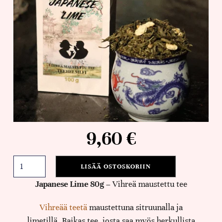
9,60
€
LISÄÄ OSTOSKORIIN
Japanese Lime 80g –
Vihreä maustettu tee
Vihreää teetä
maustettuna sitruunalla ja
limetillä. Raikas tee, josta saa myös herkullista