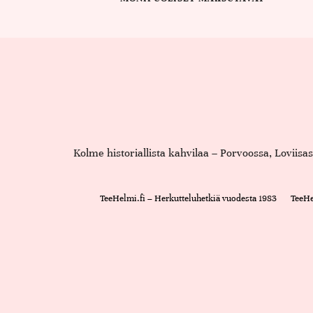
Kolme historiallista kahvilaa – Porvoossa, Loviis
TeeHelmi.fi – Herkutteluhetkiä vuodesta 1983
TeeHe