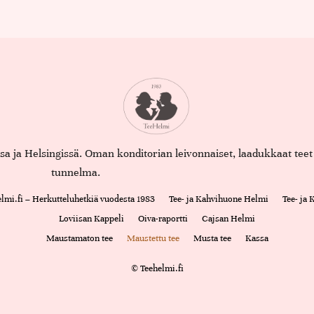
assa ja Helsingissä. Oman konditorian leivonnaiset, laadukkaat te
tunnelma.
lmi.fi – Herkutteluhetkiä vuodesta 1983
Tee- ja Kahvihuone Helmi
Tee- ja
Loviisan Kappeli
Oiva-raportti
Cajsan Helmi
Maustamaton tee
Maustettu tee
Musta tee
Kassa
© Teehelmi.fi