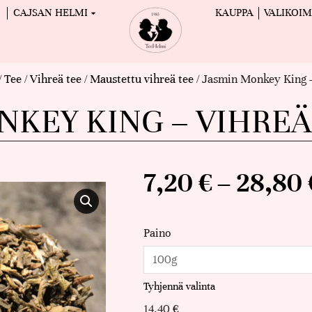
CAJSAN HELMI
KAUPPA
VALIKOI
/
Tee
/
Vihreä tee
/
Maustettu vihreä tee
/ Jasmin Monkey King 
NKEY KING – VIHRE
7,20
€
–
28,80
Paino
Tyhjennä valinta
14,40
€