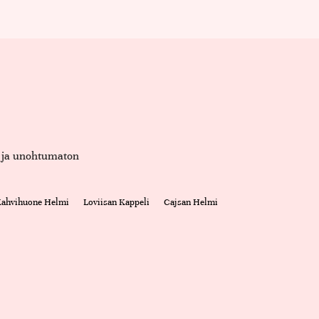
et ja unohtumaton
 Kahvihuone Helmi
Loviisan Kappeli
Cajsan Helmi