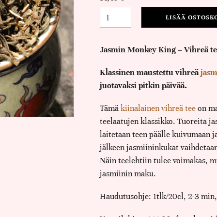
LISÄÄ OSTOSK
Jasmin Monkey King – Vihreä t
Klassinen maustettu vihreä
jasm
juotavaksi pitkin päivää.
Tämä
kiinalainen vihreä tee
on ma
teelaatujen klassikko. Tuoreita j
laitetaan teen päälle kuivumaan 
jälkeen jasmiininkukat vaihdetaan
Näin teelehtiin tulee voimakas, m
jasmiinin maku.
Haudutusohje: 1tlk/20cl, 2-3 min,