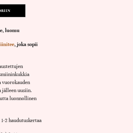
ORIIN
ee, luomu
iinitee
, joka s
opii
ustettujen
asmiininkukkia
ja vuorokauden
 jälleen uusiin.
utta luonnollinen
 1-2 haudutuskertaa