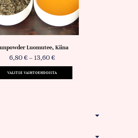
unpowder Luomutee, Kiina
6,80
€
–
13,60
€
VALITSE VAIHTOEHDOISTA