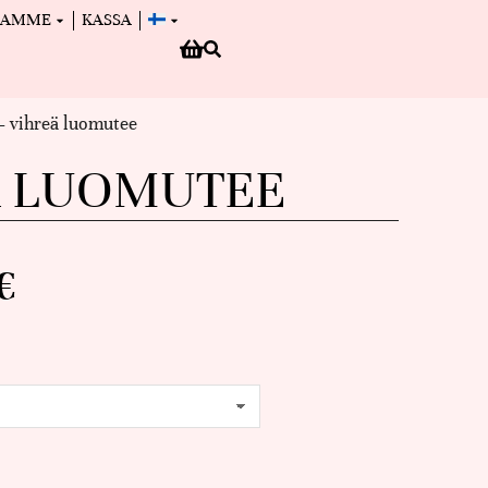
MAMME
KASSA
– vihreä luomutee
Ä LUOMUTEE
€