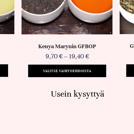
G
Kenya Marynin GFBOP
9,70
€
–
19,40
€
VALITSE VAIHTOEHDOISTA
Usein kysyttyä