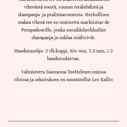
vihreästä teestä, ruusun terälehdistä ja
shampanja- ja praliiniaromeista. Herkullisen
makea vihreä tee on omistettu markiisitar de
Pompadourille, jonka suosikkiherkkuihin
shampanja ja suklaa sisältyivät.
Haudutusohje: 2 tlk/kuppi, 85c vesi, 2-3 min, 1-2
haudutuskertaa.
Valmistettu Suomessa TeeHelmen omissa
tiloissa ja sekoituksen on suunnitellut Leo Kallio