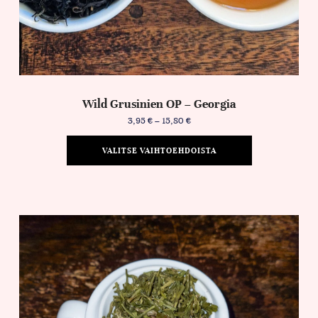
Wild Grusinien OP – Georgia
3,95
€
–
15,80
€
VALITSE VAIHTOEHDOISTA