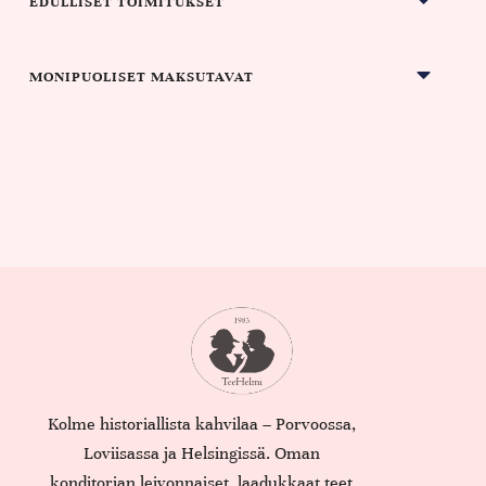
EDULLISET TOIMITUKSET
MONIPUOLISET MAKSUTAVAT
Kolme historiallista kahvilaa – Porvoossa,
Loviisassa ja Helsingissä. Oman
konditorian leivonnaiset, laadukkaat teet