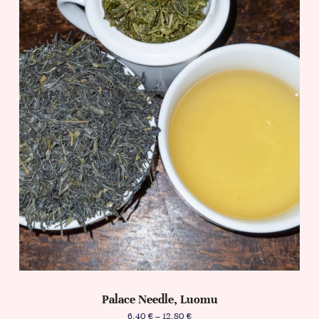
Palace Needle, Luomu
6,40
€
–
12,80
€