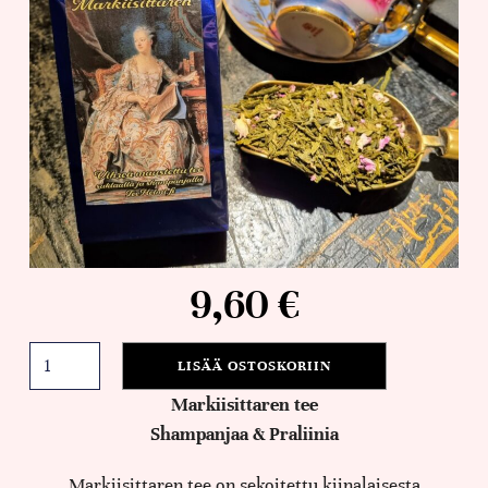
9,60
€
LISÄÄ OSTOSKORIIN
Markiisittaren tee
Shampanjaa & Praliinia
Markiisittaren tee on sekoitettu kiinalaisesta