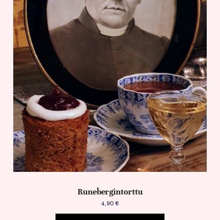
Runebergintorttu
4,90
€