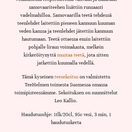
samovaariteehen lisättiin runsaasti
vadelmahilloa. Samovaarilla teetä tehdessä
teenlehdet laitettiin pieneen kannuun kuuman
veden kanssa ja teenlehdet jätettiin kannuun
hautumaan. Teetä ottaessa ensin laitettiin
pohjalle liraus voimakasta, melkein
kitkeröitynyttä
mustaa teetä
, jota sitten
jatkettiin kuumalla vedellä.
Tämä kyseinen
teesekoitus
on valmistettu
TeeHelmen toimesta Suomessa omassa
toimipisteessämme. Sekoituksen on suunnittelut
Leo Kallio.
Haudutusohje: 1tlk/20cl, 95c vesi, 3 min, 1
haudutuskerta