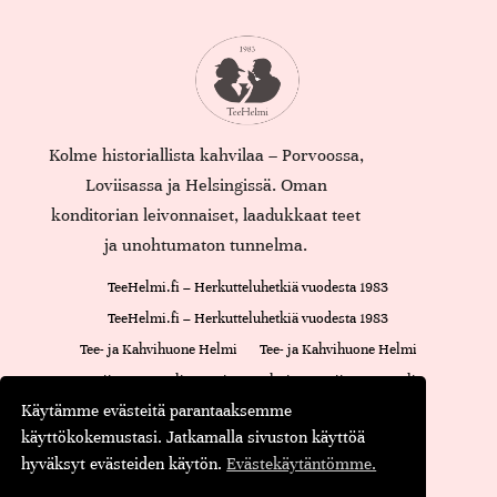
Kolme historiallista kahvilaa – Porvoossa,
Loviisassa ja Helsingissä. Oman
konditorian leivonnaiset, laadukkaat teet
ja unohtumaton tunnelma.
TeeHelmi.fi – Herkutteluhetkiä vuodesta 1983
TeeHelmi.fi – Herkutteluhetkiä vuodesta 1983
Tee- ja Kahvihuone Helmi
Tee- ja Kahvihuone Helmi
Loviisan Kappeli
Cajsan Helmi
Loviisan Kappeli
Käytämme evästeitä parantaaksemme
Oiva-raportti
Cajsan Helmi
käyttökokemustasi. Jatkamalla sivuston käyttöä
Maustamaton tee
Maustettu tee
Musta tee
Kassa
hyväksyt evästeiden käytön.
Evästekäytäntömme.
© Teehelmi.fi