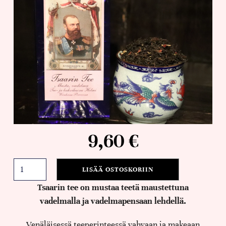
9,60
€
LISÄÄ OSTOSKORIIN
Tsaarin tee on mustaa teetä maustettuna
vadelmalla ja vadelmapensaan lehdellä.
Venäläisessä teeperinteessä vahvaan ja makeaan