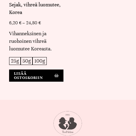
Sejak, vihreä luomutee,
Korea
6,20
€
–
24,80
€
Vihanneksinen ja
ruohoinen vihreä
luomutee Koreasta.
25g
50g
100g
LISÄÄ
OSTOSKORIIN