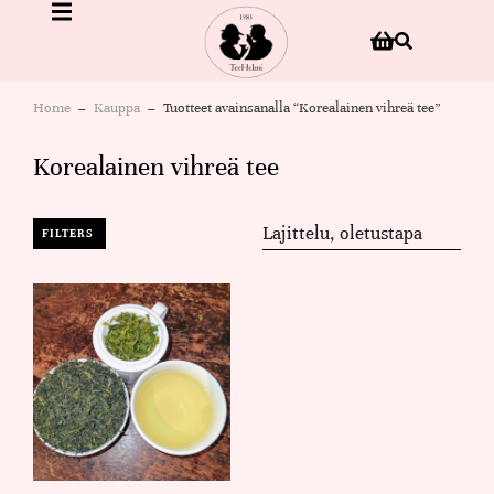
Home
Kauppa
Tuotteet avainsanalla “Korealainen vihreä tee”
You are here:
Korealainen vihreä tee
FILTERS