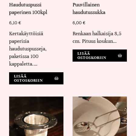
Haudutuspussi
Puuvillainen
paperinen 100kpl
haudutussukka
6,10
€
6,00
€
Kertakäyttöisiä
Renkaan halkaisija 8,5
paperisia
cm. Pituus koukun…
haudutuspusseja,
LISÄÄ
paketissa 100
OSTOSKORIIN
kappaletta.…
LISÄÄ
OSTOSKORIIN