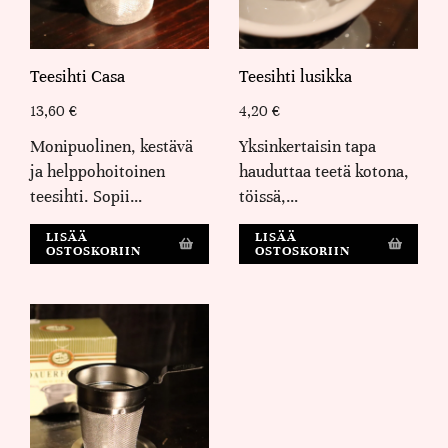
Teesihti Casa
Teesihti lusikka
13,60
€
4,20
€
Monipuolinen, kestävä
Yksinkertaisin tapa
ja helppohoitoinen
hauduttaa teetä kotona,
teesihti. Sopii…
töissä,…
LISÄÄ
LISÄÄ
OSTOSKORIIN
OSTOSKORIIN