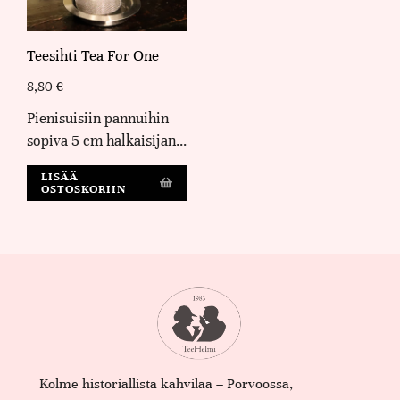
Teesihti Tea For One
8,80
€
Pienisuisiin pannuihin
sopiva 5 cm halkaisijan…
LISÄÄ
OSTOSKORIIN
Kolme historiallista kahvilaa – Porvoossa,