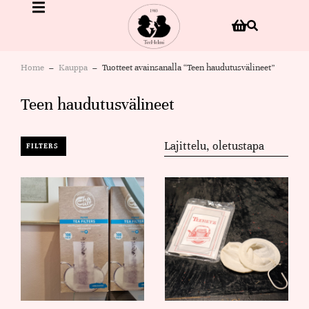
Home
Kauppa
Tuotteet avainsanalla “Teen haudutusvälineet”
You are here:
Teen haudutusvälineet
FILTERS