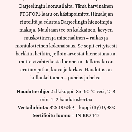
Darjeelingin luomutilalta. Tämä harvinainen
FTGFOP1-laatu on käsinpoimittu Himalajan
rinteiltä ja edustaa Darjeelingin hienoimpia
makuja. Maultaan tee on kukkainen, kevyen
muskottinen ja mineraalinen – raikas ja
moniulotteinen kokonaisuus. Se sopii erityisesti
herkkiin hetkiin, jolloin arvostat hienostunutta,
mutta vivahteikasta luonnetta. Jälkimaku on
erittäin pitkä, kuiva ja kirkas. Haudutus on
kullankeltainen – puhdas ja heleä.
Haudutusohje:
2 tlk/kuppi, 85–90 °C vesi, 2–3
min, 1–2 haudutuskertaa
Vertailuhinta:
328,00 €/kg – kuppi (3 g) 0,98 €
Sertifioitu luomu – IN-BIO-147