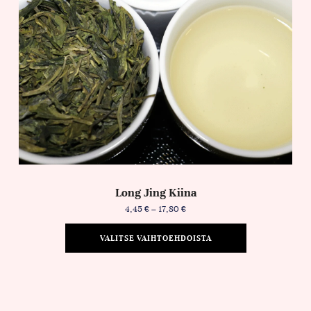
Long Jing Kiina
4,45
€
–
17,80
€
VALITSE VAIHTOEHDOISTA