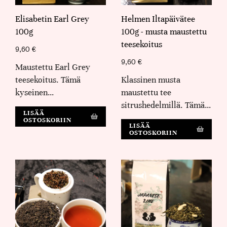
Elisabetin Earl Grey
Helmen Iltapäivätee
100g
100g - musta maustettu
teesekoitus
9,60
€
9,60
€
Maustettu Earl Grey
teesekoitus. Tämä
Klassinen musta
kyseinen…
maustettu tee
sitrushedelmillä. Tämä…
LISÄÄ
OSTOSKORIIN
LISÄÄ
OSTOSKORIIN