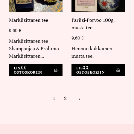
Markiisittaren tee
Pariisi-Porvoo 100g,
musta tee
9,60
€
9,60
€
Markiisittaren tee
Shampanjaa & Praliinia
Hennon kukkainen
Markiisittaren…
musta tee.
LISÄÄ
LISÄÄ
OSTOSKORIIN
OSTOSKORIIN
1
2
→