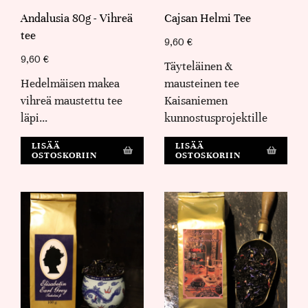
Andalusia 80g - Vihreä
Cajsan Helmi Tee
tee
9,60
€
9,60
€
Täyteläinen &
Hedelmäisen makea
mausteinen tee
vihreä maustettu tee
Kaisaniemen
läpi…
kunnostusprojektille
LISÄÄ
LISÄÄ
OSTOSKORIIN
OSTOSKORIIN