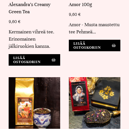
Alexandra's Creamy
Amor 100g
Green Tea
9,60
€
9,60
€
Amor - Musta maustettu
Kermainen vihreä tee.
tee Pehmeä…
Erinomainen
LISÄÄ
jälkiruokien kanssa.
OSTOSKORIIN
LISÄÄ
OSTOSKORIIN