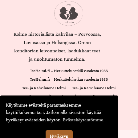
Kolme historiallista kahvilaa – Porvoossa,
Loviisassa ja Helsingissä. Oman
konditorian leivonnaiset, laadukkaat teet
ja unohtumaton tunnelma.
TeeHelmi.fi – Herkutteluhetkiä vuodesta 1983
TeeHelmi.fi – Herkutteluhetkiä vuodesta 1983
Tee- ja Kahvihuone Helmi
Tee- ja Kahvihuone Helmi
Loviisan Kappeli
Cajsan Helmi
Loviisan Kappeli
Käytämme evästeitä parantaaksemme
Oiva-raportti
Cajsan Helmi
käyttökokemustasi. Jatkamalla sivuston käyttöä
Maustamaton tee
Maustettu tee
Musta tee
Kassa
hyväksyt evästeiden käytön.
Evästekäytäntömme.
© Teehelmi.fi
English
Suomi
Hyväksyn