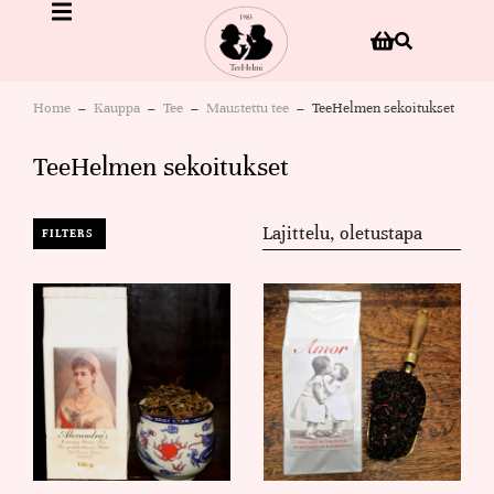
Home
Kauppa
Tee
Maustettu tee
TeeHelmen sekoitukset
You are here:
TeeHelmen sekoitukset
FILTERS