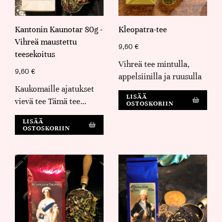
Kantonin Kaunotar 80g -
Kleopatra-tee
Vihreä maustettu
9,60
€
teesekoitus
Vihreä tee mintulla,
9,60
€
appelsiinilla ja ruusulla
Kaukomaille ajatukset
LISÄÄ
vievä tee Tämä tee…
OSTOSKORIIN
LISÄÄ
OSTOSKORIIN