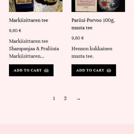
Markiisittaren tee
Pariisi-Porvoo 100g,
musta tee
9,60
€
9,60
€
Markiisittaren tee
Shampanjaa & Praliinia
Hennon kukkainen
Markiisittaren…
musta tee.
ADD TO CART
ADD TO CART
1
2
→