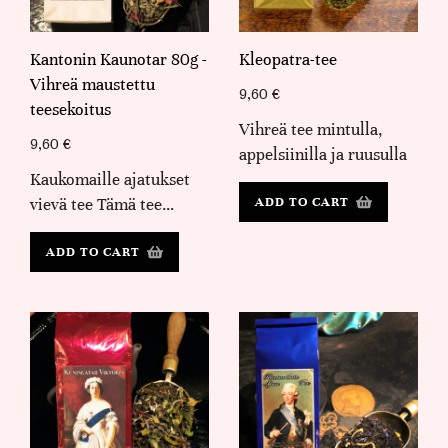
Kantonin Kaunotar 80g -
Kleopatra-tee
Vihreä maustettu
9,60
€
teesekoitus
Vihreä tee mintulla,
9,60
€
appelsiinilla ja ruusulla
Kaukomaille ajatukset
vievä tee Tämä tee…
ADD TO CART
ADD TO CART