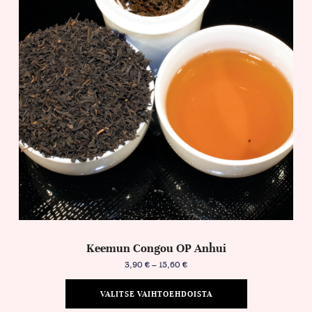
Keemun Congou OP Anhui
3,90
€
–
15,60
€
VALITSE VAIHTOEHDOISTA