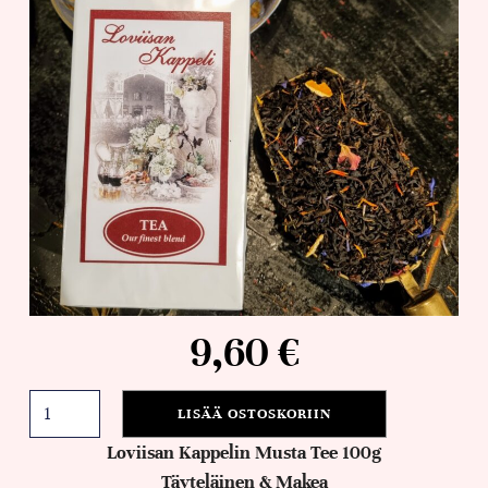
9,60
€
LISÄÄ OSTOSKORIIN
Loviisan Kappelin Musta Tee 100g
Täyteläinen & Makea