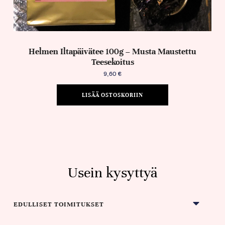
Helmen Iltapäivätee 100g – Musta Maustettu
Teesekoitus
9,60
€
LISÄÄ OSTOSKORIIN
Usein kysyttyä
EDULLISET TOIMITUKSET