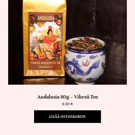
Andalusia 80g – Vihreä Tee
9,60
€
LISÄÄ OSTOSKORIIN