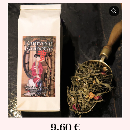
9,60
€