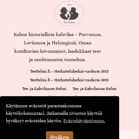
Kolme historiallista kahvilaa – Porvoossa,
Loviisassa ja Helsingissä. Oman
konditorian leivonnaiset, laadukkaat teet
ja unohtumaton tunnelma.
TeeHelmi.fi – Herkutteluhetkiä vuodesta 1983
TeeHelmi.fi – Herkutteluhetkiä vuodesta 1983
Tee- ja Kahvihuone Helmi
Tee- ja Kahvihuone Helmi
Loviisan Kappeli
Cajsan Helmi
Loviisan Kappeli
Käytämme evästeitä parantaaksemme
Oiva-raportti
Cajsan Helmi
käyttökokemustasi. Jatkamalla sivuston käyttöä
Maustamaton tee
Maustettu tee
Musta tee
Kassa
hyväksyt evästeiden käytön.
Evästekäytäntömme.
© Teehelmi.fi
Hyväksyn
English
Suomi