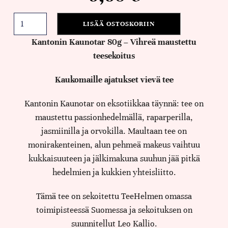
LISÄÄ OSTOSKORIIN
Kantonin Kaunotar 80g – Vihreä maustettu
teesekoitus
Kaukomaille ajatukset vievä tee
Kantonin Kaunotar on eksotiikkaa täynnä: tee on
maustettu passionhedelmällä, raparperilla,
jasmiinilla ja orvokilla. Maultaan tee on
monirakenteinen, alun pehmeä makeus vaihtuu
kukkaisuuteen ja jälkimakuna suuhun jää pitkä
hedelmien ja kukkien yhteisliitto.
Tämä tee on sekoitettu TeeHelmen omassa
toimipisteessä Suomessa ja sekoituksen on
suunnitellut Leo Kallio.