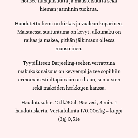
nousee hunajaisuutta ja mausteisuutta sekä
hieman jasmiinin tuoksua.
Haudutettu liemi on kirkas ja vaalean kuparinen.
Maistaessa suutuntuma on kevyt, alkumaku on
raikas ja makea, pitkän jälkimaun ollessa
mausteinen.
Tyypilliseen Darjeeling-teehen verrattuna
makukokonaisuus on kevyempi ja tee sopiikiin
erinomaisesti iltapäivään tai iltaan, suolaisten
sekä makeiden herkkujen kanssa.
Haudutusohje: 2 tlk/30cl, 95c vesi, 3 min, 1
haudutuskerta. Vertailuhinta 170,00e/kg – kuppi
(3g) 0,51e