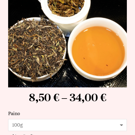
8,50
€
–
34,00
€
Paino