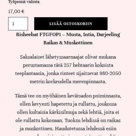
Tyhjennä valinta
17,00
€
LISÄÄ OSTOSKORIIN
Risheehat FTGFOP1 – Musta, Intia, Darjeeling
Raikas & Muskottinen
Saksalaiset lähetyssaarnaajat olivat mukana
perustamassa tätä 257 hehtaarin kokoista
teeplantaasia, jonka rinteet sijaitsevat 980-2050
metrin korkeudella merenpinnasta.
Tämä tee on myöhäisen kevätsadon poiminnasta,
ollen kevyesti hapetettu ja rullattu, joukossa
ollen kultaisia kärkisilmuja sekä lehtiä, joita ei
ole rullattu kokonaan. Tuoksu lehdissä on raikas
ja muskottinen. Haudutetussa lehdessä esiin