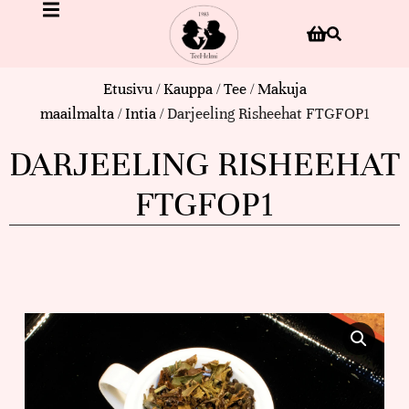
Etusivu
/
Kauppa
/
Tee
/
Makuja
maailmalta
/
Intia
/ Darjeeling Risheehat FTGFOP1
DARJEELING RISHEEHAT
FTGFOP1